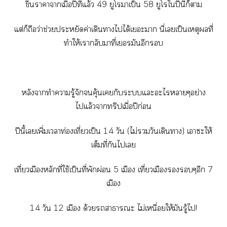
ขึ้นาาาเมื่อปีที่แล้ว 49 ยูโาเป็น 58 ยูโใปีนี้ก็า
แต่ก็ถือว่าช่วยประหยัดค่าเดินาไได้เะา นี่เเป็นเหตุที่
ทำให้เากลับมาที่เยอรมันอีก
หลังาทำารู้จักคุ้นเกับะแะะไาๆอย่าง
ไแล้วาทริปเมื่อปีก่อน
ปีนี้เเพิ่มเาท่องเที่ยวเป็น 14 วัน (ไม่วันเดินา) เาะให้
เต็มที่กันไเ
เที่ยวเมืองหลักที่ใช้เป็นที่พักผ่อน 5 เมือง เที่ยวเมืองๆอีก 7
เมือง
14 วัน 12 เมือง ด้วยาาะ ไม่เหนื่อยให้มันรู้ไ!