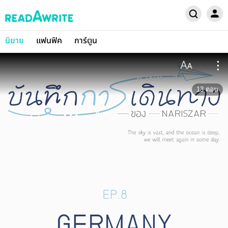
นิยาย
แฟนฟิค
การ์ตูน
13
ตอน