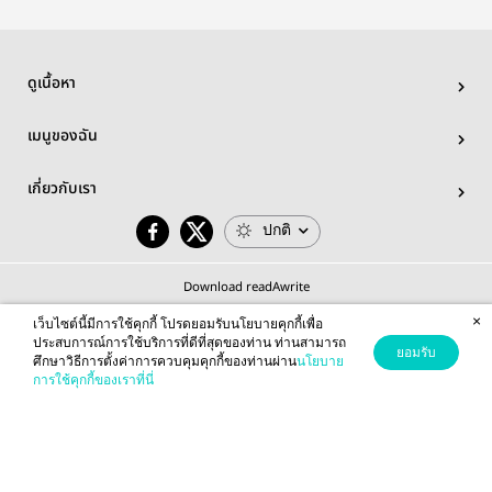
ดูเนื้อหา
เมนูของฉัน
เกี่ยวกับเรา
ปกติ
Download readAwrite
×
เว็บไซต์นี้มีการใช้คุกกี้ โปรดยอมรับนโยบายคุกกี้เพื่อ
ประสบการณ์การใช้บริการที่ดีที่สุดของท่าน ท่านสามารถ
ยอมรับ
ศึกษาวิธีการตั้งค่าการควบคุมคุกกี้ของท่านผ่าน
นโยบาย
© 2026 readAwrite.com by MEB Corporation Public Company Limited
การใช้คุกกี้ของเราที่นี่
This site is protected by reCAPTCHA and the Google
Privacy Policy
and
Terms of Service
apply.