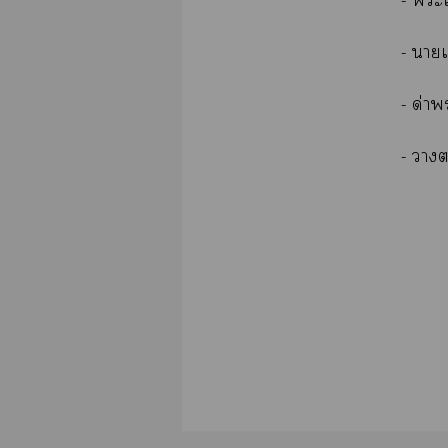
- ะ
- า
- ด่า
- า