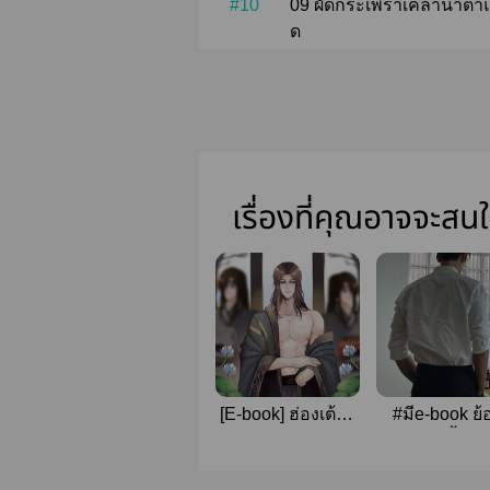
#10
09 ผัดกระเพราเคล้าน้ำตาและพริกน้ำปลาแห่งความเจ็บปว
ด
เรื่องที่คุณอาจจะสน
[E-book] ฮ่องเต้ไม่
#มีe-book ย้
ว่าราชการหลัง
เวลารักครั้งใหม
ยามโหย่ว
หัวใจดวงเดิ
(mpreg )