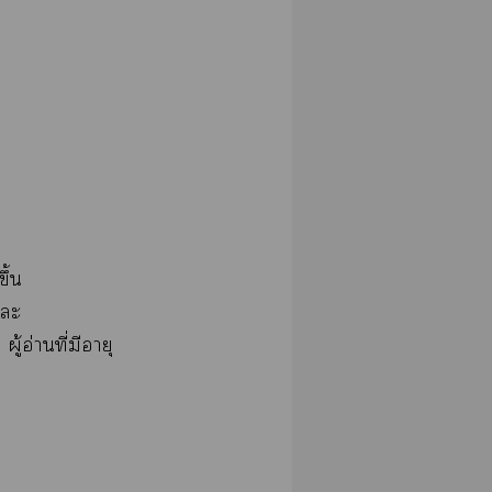
ึ้น
แะ
อ่านที่มีอายุ