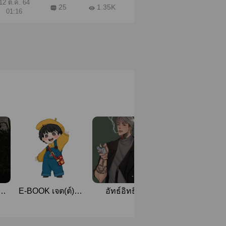
12 ต.ค. 64
25
1.35K
01:16
พ่อ
E-BOOK เจต(ต์)นา
อัทธ์อิทธิกร
Baby Onlyfans 
รัก | (mpreg)
#ประธานคะอีบี๋ม
ร้าย