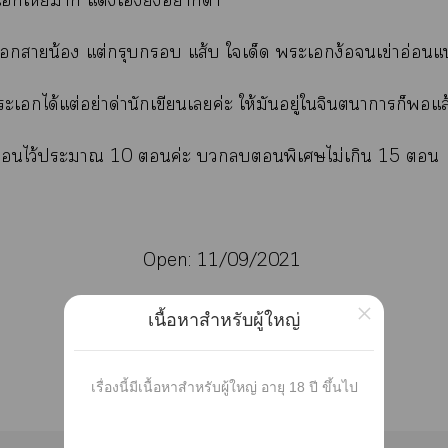
เเหี้ยมาก แต่งเยังาด่า
เายน้อง แต่กรุบ แส้บ ใเด็ด ะเง้อเข่าอ่อนแน
ะเได้แต่อย่าด่านักเขียนเค่ะ ให้มันอยู่ใจินตนาการก็แ
ไว้ะา 10 ค่ะ พิเศษไม่เกิน 15 
Open: 11/09/2021
×
Please enjoy!
เนื้อหาสำหรับผู้ใหญ่
เรื่องนี้มีเนื้อหาสำหรับผู้ใหญ่ อายุ 18 ปี ขึ้นไป