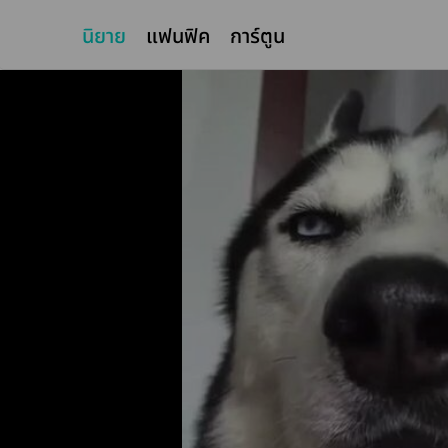
นิยาย
แฟนฟิค
การ์ตูน