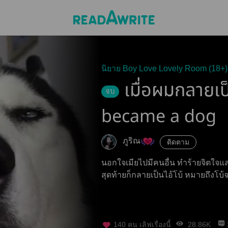
นิยาย Boy Love Lovely Room (18+)
เมื่อผมกลายเป็
จบ
became a dog
ภูริณ
ติดตาม
นอกใจเมียไปมีคนอื่น ทำร้ายจิตใจแ
สุดท้ายก็กลายเป็นไอ้โบ้ หมายถึงโบ้จ
140
คน เลิฟเรื่องนี้
28.86K