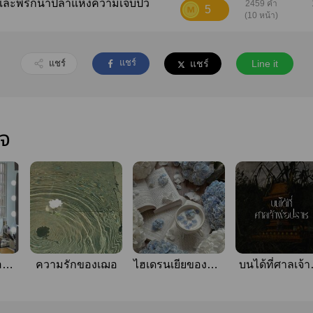
2459 คำ
5
(10 หน้า)
แชร์
แชร์
แชร์
Line it
ใจ
อน
ความรักของเฌอ
ไฮเดรนเยียของคุณ
บนได้ที่ศาลเจ้า
่กับ
พรินทร์
ปราช
ม