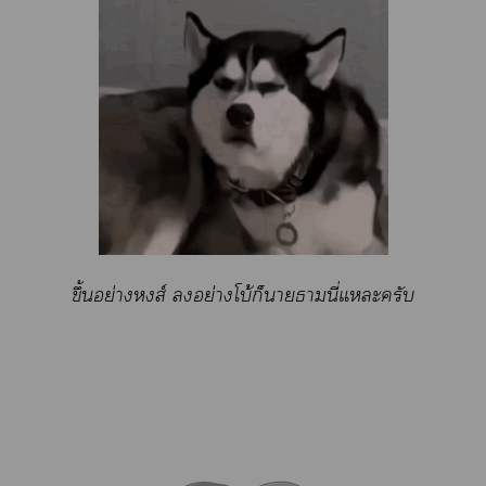
ขึ้นอย่างหงส์ อย่างโบ้ก็าธามนี่แะครับ