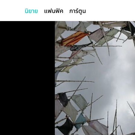
นิยาย
แฟนฟิค
การ์ตูน