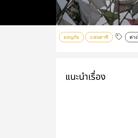
ผจญภัย
แฟนตาซี
ต่า
แนะนำเรื่อง