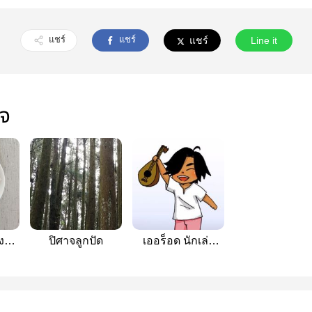
แชร์
แชร์
แชร์
Line it
ใจ
งชัด
ปิศาจลูกปัด
เออร็อด นักเล่า
ถึง
นิทาน