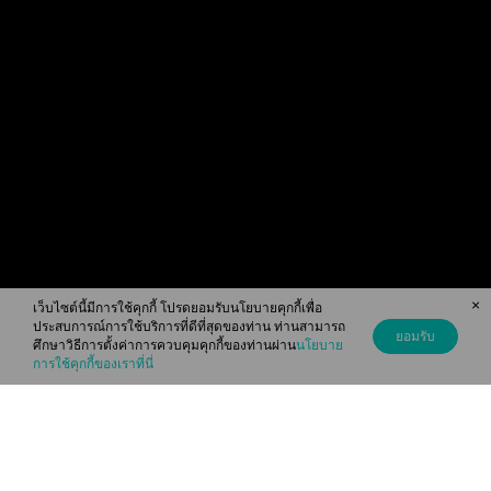
ดูเนื้อหา
เมนูของฉัน
เกี่ยวกับเรา
ปกติ
Download readAwrite
×
เว็บไซต์นี้มีการใช้คุกกี้ โปรดยอมรับนโยบายคุกกี้เพื่อ
ประสบการณ์การใช้บริการที่ดีที่สุดของท่าน ท่านสามารถ
ยอมรับ
ศึกษาวิธีการตั้งค่าการควบคุมคุกกี้ของท่านผ่าน
นโยบาย
© 2026 readAwrite.com by MEB Corporation Public Company Limited
การใช้คุกกี้ของเราที่นี่
This site is protected by reCAPTCHA and the Google
Privacy Policy
and
Terms of Service
apply.