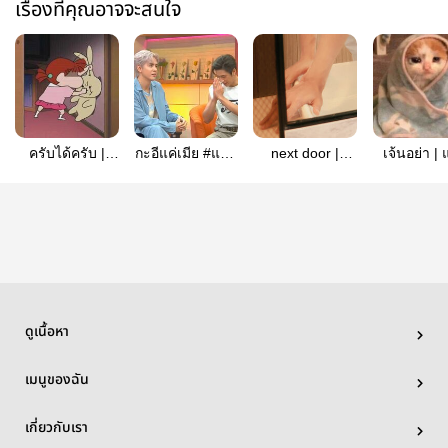
เรื่องที่คุณอาจจะสนใจ
ครับได้ครับ |
กะอีแค่เมีย #แจม
next door |
เจ้นอย่า |
แจมฟิล์ม
ฟิล์ม
jamfilm
ฟิล์ม
ดูเนื้อหา
เมนูของฉัน
เกี่ยวกับเรา