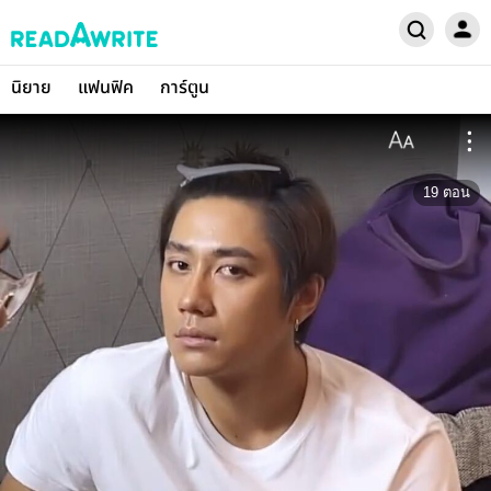
นิยาย
แฟนฟิค
การ์ตูน
19
ตอน