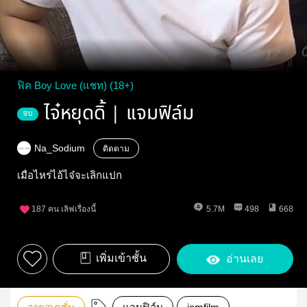
ฟิค Boy Love (แชท) (18+)
ไจ๋หยุดดิ้ | แจมฟิล์ม
จบ
Na_Sodium
ติดตาม
เมื่อไหร่ไอ้ไจ๋จะเลิกแปก
187
คน เลิฟเรื่องนี้
5.7M
498
668
เพิ่มเข้าชั้น
อ่านเลย