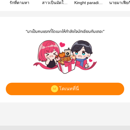
รักที่ตามหา
สาวเปิ่นมัดใจ
Kinght paradise
นายมาเฟียก
นายเพลย์บอย
(นักรบ+วาเลนไทน์)
นักข่าวสุด
“มาเป็นคนแรกที่โดเนทให้กำลังใจนักเขียนกันเถอะ”
โดเนทที่นี่