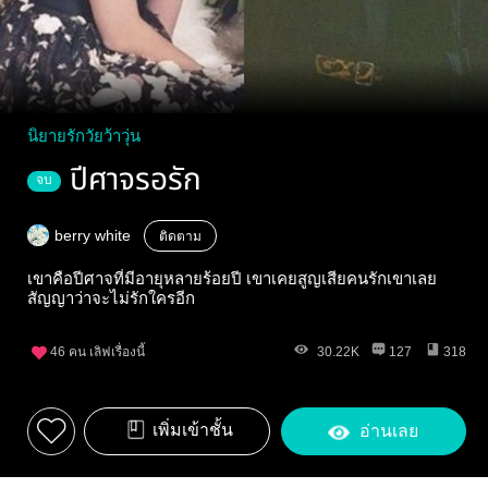
นิยายรักวัยว้าวุ่น
ปีศาจรอรัก
จบ
berry white
ติดตาม
เขาคือปีศาจที่มีอายุหลายร้อยปี เขาเคยสูญเสียคนรักเขาเลย
สัญญาว่าจะไม่รักใครอีก
46
คน เลิฟเรื่องนี้
30.22K
127
318
เพิ่มเข้าชั้น
อ่านเลย