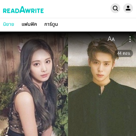
นิยาย
แฟนฟิค
การ์ตูน
44
ตอน