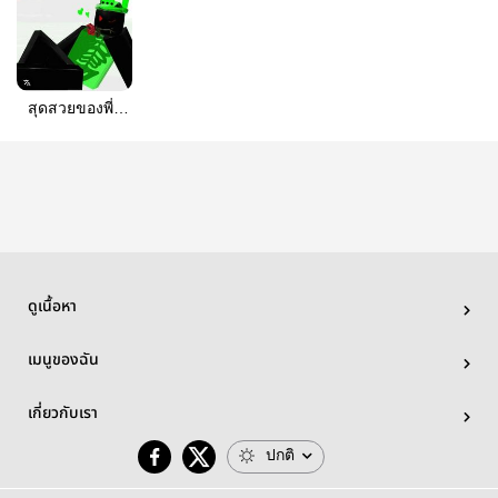
สุดสวยของพี่~
(1xdoe)forsaken
ดูเนื้อหา
เมนูของฉัน
เกี่ยวกับเรา
ปกติ