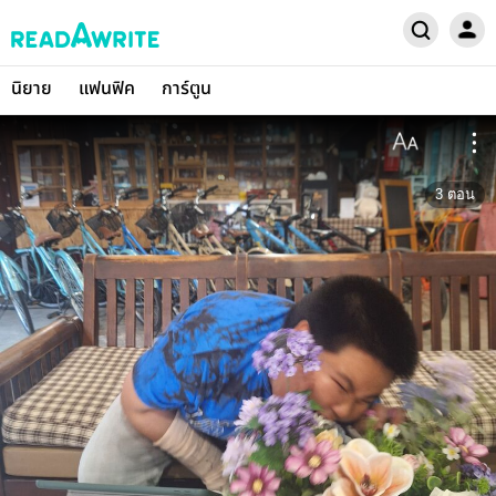
นิยาย
แฟนฟิค
การ์ตูน
3
ตอน