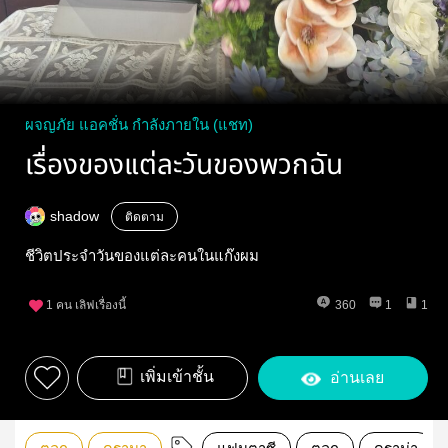
ผจญภัย แอคชั่น กำลังภายใน (แชท)
เรื่องของแต่ละวันของพวกฉัน
shadow
ติดตาม
ชีวิตประจำวันของแต่ละคนในแก๊งผม
1
คน เลิฟเรื่องนี้
360
1
1
เพิ่มเข้าชั้น
อ่านเลย