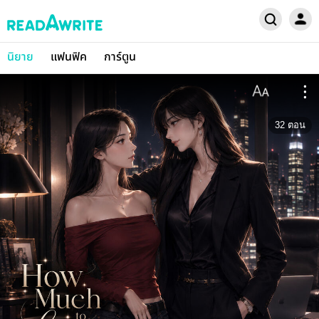
นิยาย
แฟนฟิค
การ์ตูน
32
ตอน