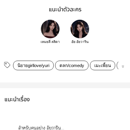
แนะนำตัวละคร
เหมยลี่ ลลิตา
อัย อัยวาริน
นิยายgirllove/yuri
ตลก/comedy
เมะเพี้ยน
เคะป
แนะนำเรื่อง
สำหรับอย่าง อัาริน…