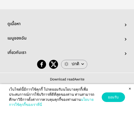
ดูเนื้อหา
เมนูของฉัน
เกี่ยวกับเรา
ปกติ
Download readAwrite
×
เว็บไซต์นี้มีการใช้คุกกี้ โปรดยอมรับนโยบายคุกกี้เพื่อ
ประสบการณ์การใช้บริการที่ดีที่สุดของท่าน ท่านสามารถ
ยอมรับ
ศึกษาวิธีการตั้งค่าการควบคุมคุกกี้ของท่านผ่าน
นโยบาย
© 2026 readAwrite.com by MEB Corporation Public Company Limited
การใช้คุกกี้ของเราที่นี่
This site is protected by reCAPTCHA and the Google
Privacy Policy
and
Terms of Service
apply.