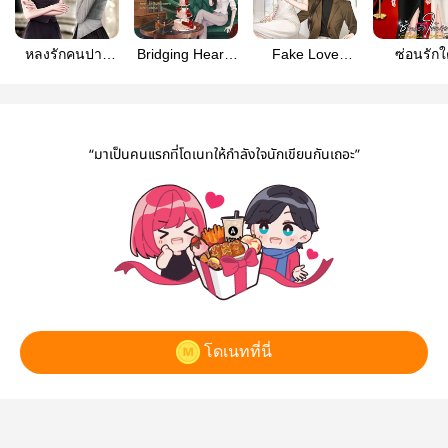
หลงรักคนปาก
Bridging Hearts
Fake Love
ซ่อนรักใ
ร้าย
วิวาห์คั่นรัก
หลอกกันให้สาแก่
มายา/Hid
ใจคุณ
Love
“มาเป็นคนแรกที่โดเนทให้กำลังใจนักเขียนกันเถอะ”
โดเนทที่นี่