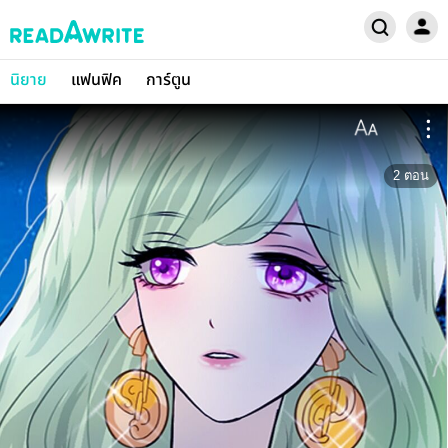
นิยาย
แฟนฟิค
การ์ตูน
2
ตอน