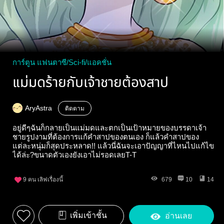
การ์ตูน แฟนตาซี/Sci-fi/แอคชั่น
แม่มดร้ายกับเจ้าชายต้องสาป
AryAstra
ติดตาม
อยู่ดีๆฉันก็กลายเป็นแม่มดและตกเป็นเป้าหมายของบรรดาเจ้า
ชายรูปงามที่ต้องการแก้คำสาปของตนเอง ก็แล้วคำสาปของ
แต่ละหนุ่มก็สุดประหลาด!! แล้วนี่ฉันจะเอาปัญญาที่ไหนไปแก้ไข
ได้ล่ะ?ขนาดตัวเองยังเอาไม่รอดเลยT-T
9
คน เลิฟเรื่องนี้
679
10
14
เพิ่มเข้าชั้น
อ่านเลย