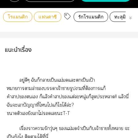
โรแมนติก
แฟนตาซี
รักโรแมนติก
ทะลุมิติ
แนะนำเรื่อง
อยู่ดีๆ ฉันก็าเป็นแม่แะเป็นเป้า
หมายาาล่าาเจ้าารูปาที่ต้องาแก้
คำาเ ก็แล้วคำาแต่ะหนุ่มก็สุดะา!! แล้วนี่
ฉันะเาปัญญาที่ไไแก้ไได้ล่ะ?
าตัวเยังเาไม่เะT-T
เรื่องาารักวุ่นๆ แม่จำเป็นกับเจ้าาทั้งา ะ
เป็นยังไ ติดาได้ที่นี่