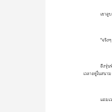
​
“​
​ุ่​
​ู่​​​
​