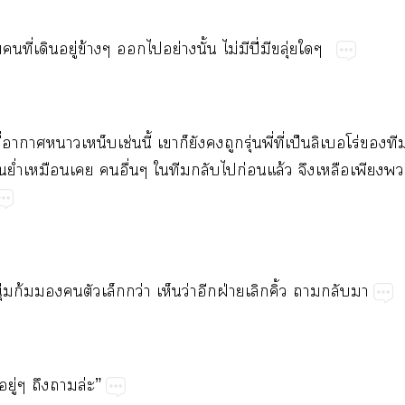
​ี่​​ู่​ข้​​​ย่​ั้​ไม่​​ปี่​​ุ่​
่​​​​ช่​ี้​​​​​​ุ่​ี่​ี่​ป็​​โร่​​
​ย่ำ​​​​ื่​​​​​ก่​ล้​​​​​
ุ่​ก้​​​​​ว่​​ว่​​ฝ่​​ิ้​​​
ู่​​​ล่”