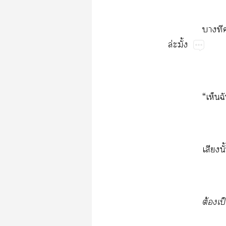
​​
ล่ั้
“​​
​ั
ต้​ป