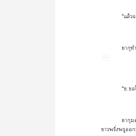
“​ล้​
​​
“..​
​​
​ั่​​​