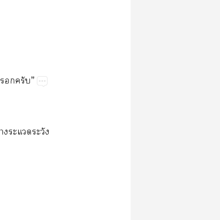
​​”
​​​​