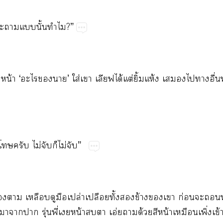
​​​ั้​?”
​น้​‘​​​’​ใส่​​ได้​ต่​ิ้​ห้​​​​​ื่
​​ไม่​​​ไม่​”
​​​​​ปล่​ป​ั้​​ข้​​​ก่​​​
​​​ุ่​ี่​​น้​​​อ่​​ด้​​น้​​ิ่​ข้