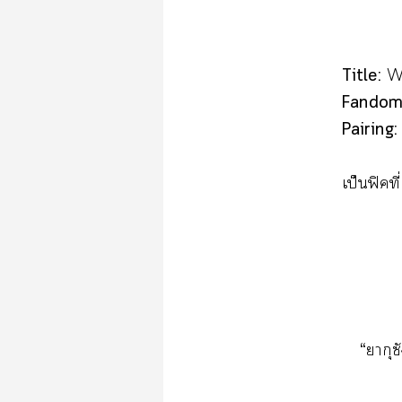
​Title:
  
W
Fandom
   
Pairing:
   
​ ​ ​ ​ป็ฟ
“​​