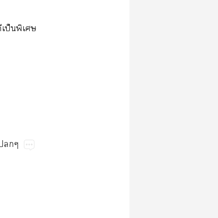
​ป็​​
​