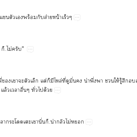
​​​​ร้​​ส่​น้​
​..ไม่​”
ี่​​​​​​ต่​​​ล่​ี่​​ั่​​น่​ึ่​​​ให้​ู้​​
ล้​​ื่​ั่​​ด้
​​​​​ั่​..น่​​ไม่​