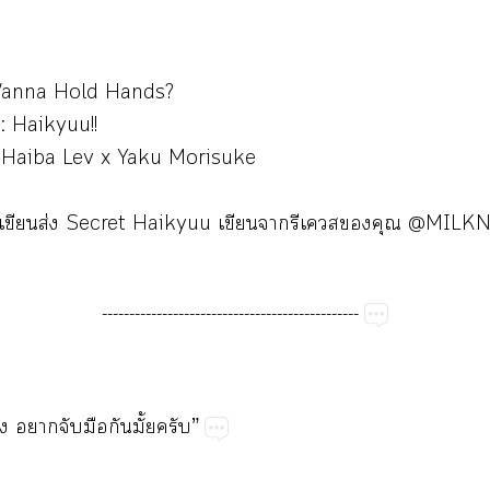
anna​Hold​Hands?
:
Haikyuu!!
​Haiba​Lev​x​Yaku​Morisuke
ิี่​​ส่​Secret​Haikyuu​​​​​​@MIL
-----------------------------------------------
​​​​​ั้”