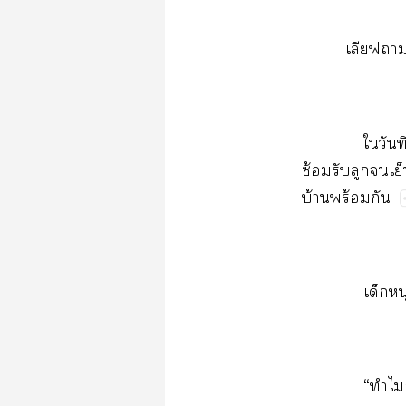
​ ​ ​ ​
​ี
ซ้​​​​
บ้​ร้​
​
“​​