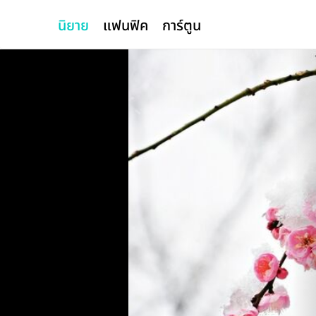
นิยาย
แฟนฟิค
การ์ตูน