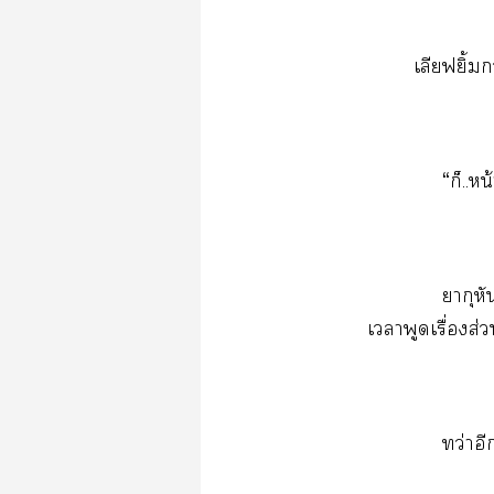
​ ​ ​ ฟิ้​ว
“​..น
​​
​​ื่​ส่​
ว่​