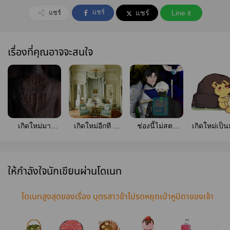
แชร์
แชร์
แชร์
Line it
เรื่องที่คุณอาจจะสนใจ
เกิดใหม่มา
เกิดใหม่อีกที ก็
ช่องนี้ไม่สตรี
เกิดใหม่เป็น
แต่งงานกับขา
กลายเป็นสตรีม
มด้านความงาม
แต่โดนนอ
ทองคำ(mpreg)
เมอร์แม่ลูกอ่อน
แล้วครับ
ไม่เลิก [E-
ไปซะแล้ว
[Mpreg]
ให้กำลังใจนักเขียนผ่านโดเนท
โดเนทสูงสุดของเรื่อง บุตรสาวข้าโปรดหยุดเป่าหูบิดาของเจ้า
ด้วยเถิด!