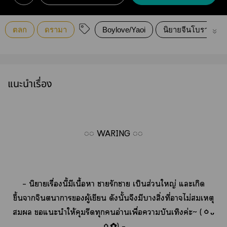
ตลก
ดรามา
Boylove/Yaoi
นิยายจีนโบราณ
แนะนำเรื่อง
◌◌
WARING
◌◌
– นิยายเรื่องนี้มีเนื้อา ารักา เป็นส่วนใหญ่ แะเกิด
ขึ้นาจินตนาการผู้เขียน ดังนั้นจึงมีาสิ่งที่าไม่สมเหตุ
สมผล แะนำให้คุมรีดทุกอ่านเพื่อาบันเทิงค่ะ~ (
ㆁ
ᴗ
ㆁ
✿
) –