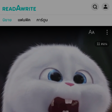
นิยาย
แฟนฟิค
การ์ตูน
11
ตอน