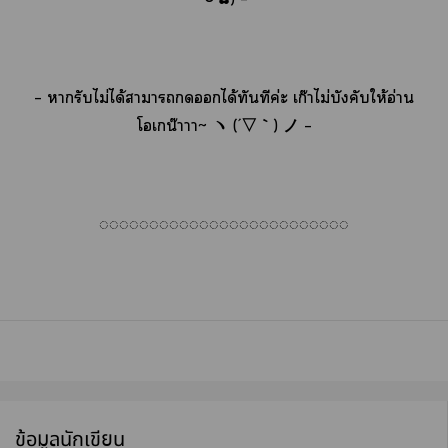
– ารับไม่ได้าาได้ทันทีค่ะ เก๊าไม่บังคับให้อ่าน
โเกน๊าาา~
ヽ
(´
▽｀
)
ノ
–
◌◌◌◌◌◌◌◌◌◌◌◌◌◌◌◌◌◌◌◌◌◌◌◌◌
ข้อมูลนักเขียน