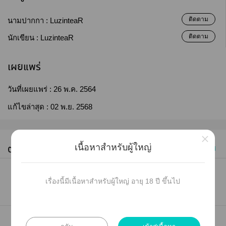
ติดตาม
นามปากกา :
LuzinteaR
ติดตาม
นักเขียน :
LuzinteaR
เผยแพร่
วันที่เผยแพร่ :
26 พ.ค. 2564
แก้ไขล่าสุด :
02 พ.ย. 2568
×
ตอนทั้งหมด (11)
เนื้อหาสำหรับผู้ใหญ่
ซื้อทุกตอน
เก่าไปใหม่
#1
เรื่องนี้มีเนื้อหาสำหรับผู้ใหญ่ อายุ 18 ปี ขึ้นไป
บทนำ [RE]
18 มิ.ย. 68 09:14
30
4.8K
3361 คำ (14 หน้า)
#2