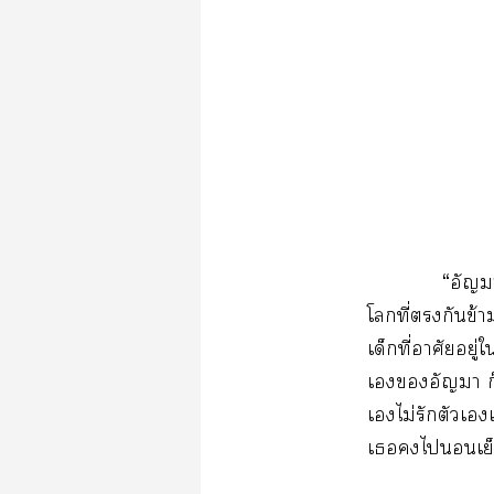
“อัญา
โที่กันข้า
เด็กที่อาศัยอยู
เอัญา ก็คื
เไม่รักตัวเ
เไเย็น