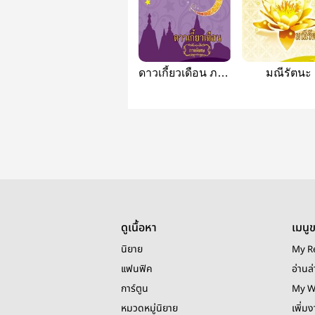
ดาวเกี้ยวเดือน ภาค
มณีรัตนะ
พิเศษ
ดูเนื้อหา
เมนู
นิยาย
My R
แฟนฟิค
อ่านล่
การ์ตูน
My W
หมวดหมู่นิยาย
เพิ่ม