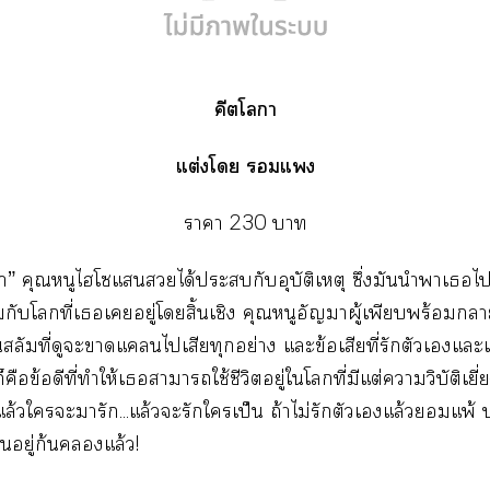
คีตโา
แต่งโ แ
าา
230
า
” คุณหนูไโแได้ะกับอุบัติเหตุ ซึ่งมันนำาเไย
มกับโที่เเอยู่โสิ้นเชิง คุณหนูอัญาผู้เพียบพร้อมา
่ใสลัมที่ดูะาแไเสียทุกอย่าง แะข้อเสียที่รักตัวเแะเ
อข้อดีที่ทำให้เาาใช้ชีวิตอยู่ใโที่มีแต่าวิบัติเยี่ยงน
แล้วใะมารัก...แล้วะรักใเป็น ถ้าไม่รักตัวเแล้วแพ้ ป่
อยู่ก้นแล้ว!