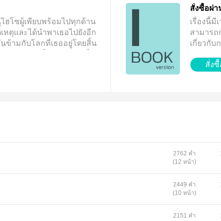
สั่งซื้อผ
ไฮโซผู้เพียบพร้อมไปทุกด้าน
เรื่องนี
ิเหตุและได้นำพาเธอไปยังอีก
สามารถกดท
ันข้ามกับโลกที่เธออยู่โดยสิ้น
เกี่ยวกั
มาต้องกลายเป็น "ไอ้อัญ" เด็ก
จ้า
สั่งซื
ยู่ในสลัมแล้วเธอจะตัดสินใจ
ีวิตนี้ดีล่ะ
2762 คำ
(12 หน้า)
2449 คำ
(10 หน้า)
2151 คำ