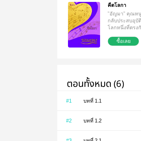
คีตโลกา
"อัญมา" คุณหนู
กลับประสบอุบัต
โลกหนึ่งที่ตรงก
เชิง คุณหนูอัญ
ซื้อเลย
ติดยาที่อาศัยอ
อย่างไรต่อไปกับช
ตอนทั้งหมด (6)
#1
บทที่ 1.1
#2
บทที่ 1.2
#3
บทที่ 2.1