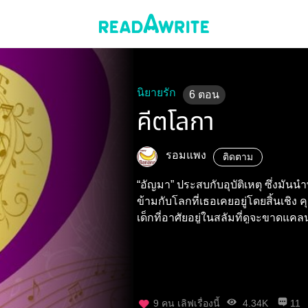
นิยายรัก
6
ตอน
คีตโลกา
รอมแพง
ติดตาม
“อัญมา” ประสบกับอุบัติเหตุ ซึ่งมันน
ข้ามกับโลกที่เธอเคยอยู่โดยสิ้นเชิง ค
เด็กที่อาศัยอยู่ในสลัมที่ดูจะขาดแคล
9
คน เลิฟเรื่องนี้
4.34K
11