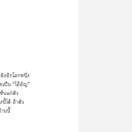
ังอีกโหนึ่ง
เป็น “ไอ้อัญ”
ห็นแก่ตัว
ี้ได้ ถ้าตัว
านนี้