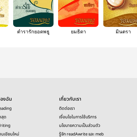
ตำรารักยอดพธู
ยมธิดา
มินตรา
ของฉัน
เกี่ยวกับเรา
eading
ติดต่อเรา
าสุด
เงื่อนไขในการใช้บริการ
riting
นโยบายความเป็นส่วนตัว
งานเขียนใหม่
รู้จัก readAwrite และ meb