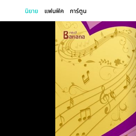
นิยาย
แฟนฟิค
การ์ตูน