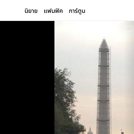
นิยาย
แฟนฟิค
การ์ตูน