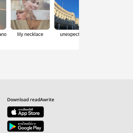
nogers]
lily necklace
unexpectedly
Download readAwrite