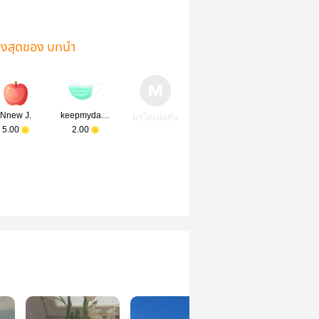
ูงสุดของ บทนำ
Nnew J.
keepmydaisy
มาโดเนทกัน
5.00
2.00