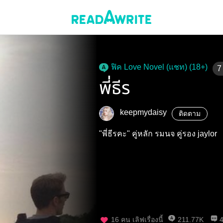
ฟิค Love Novel (แชท) (18+)
7
พี่ธีร
keepmydaisy
ติดตาม
"พี่ธีรคะ" คู่หลัก รมนจ คู่รอง jaylor
16
คน เลิฟเรื่องนี้
211.77K