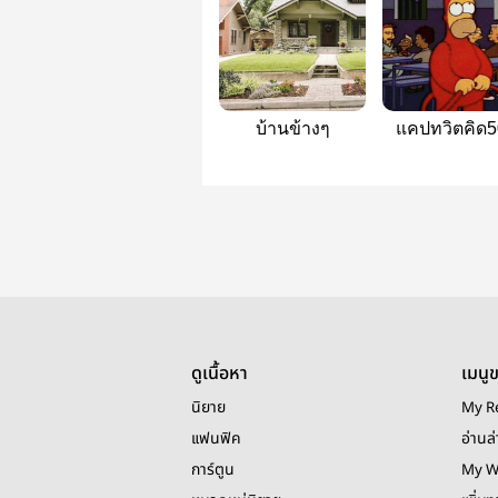
บ้านข้างๆ
แคปทวิตคิด5
ดูเนื้อหา
เมนู
นิยาย
My R
แฟนฟิค
อ่านล่
การ์ตูน
My W