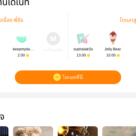
่านโดเนท
รื่อง พี่ธีร
โดเนทส
.
keepmydaisy
suphalakSs
Jelly Bear.
มาโดเนทกัน
2.00
13.00
10.00
โดเนทที่นี่
ใจ