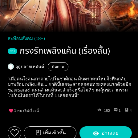
สะท้อนสังคม (18+)
กรงรักเพลิงแค้น (เรื่องสั้น)
จบ
ฤดูปลายเหมันต์
ติดตาม
"เมื่อคนโง่คนเก่าตายไปในชาติก่อน มินตราคนใหม่จึงฟื้นกลับ
มาพร้อมเพลิงแค้น... ชาตินี้เธอจะลากคอคนทรยศลงนรกด้วยมือ
ของเธอเอง! แผนล้างแค้นจะสำเร็จหรือไม่? ร่วมลุ้นชะตากรรม
ไปกับมินตราได้ในบทที่ 1 เลยตอนนี้"
1
คน เลิฟเรื่องนี้
162
1
4
เพิ่มเข้าชั้น
อ่านเลย