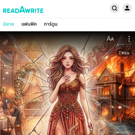
นิยาย
แฟนฟิค
การ์ตูน
7
ตอน