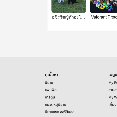
อชิรวิชญ์ทำอะไร |
Valorant Prot
VALORANT
Company
ดูเนื้อหา
เมนู
นิยาย
My R
แฟนฟิค
อ่านล่
การ์ตูน
My W
หมวดหมู่นิยาย
เพิ่ม
นิยายแชท ออริจินอล