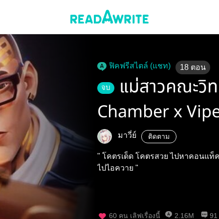
ฟิคฟรีสไตล์ (แชท)
18
ตอน
แม่สาวคณะวิทย
จบ
Chamber x Viper
Fiction ]
มาวี่ย์
ติดตาม
" โคตรเด็ด โคตรสวย ไปหาคอนแท็คมาให้หน่อยด
ไปไอควาย "
60
คน เลิฟเรื่องนี้
2.16M
91