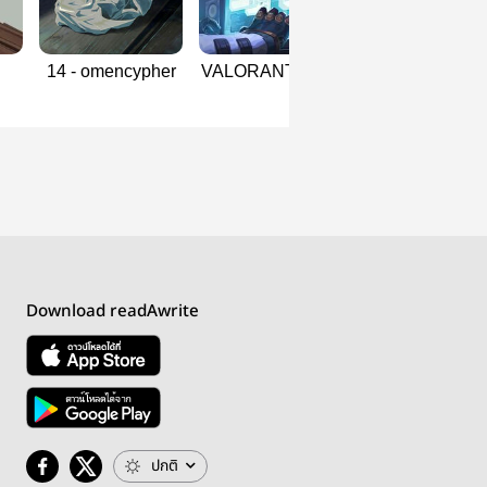
14 - omencypher
VALORANT Daily
driver | Valoran
Dose
Download readAwrite
ปกติ