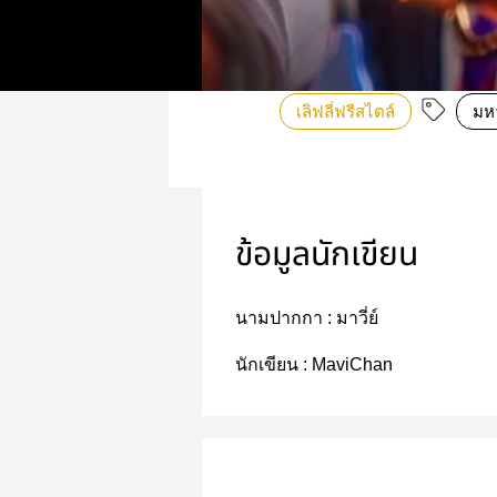
เลิฟลี่ฟรีสไตล์
มห
ข้อมูลนักเขียน
นามปากกา :
มาวี่ย์
นักเขียน :
MaviChan