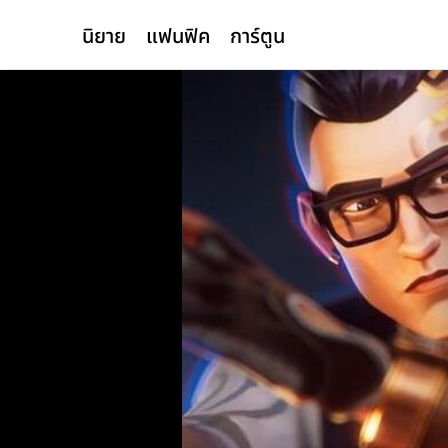
นิยาย
แฟนฟิค
การ์ตูน