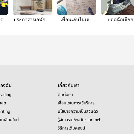
ocol
ประกาศ! หอพักนัก
เพื่อนเล่นไม่เล่น
ยอดนักเสือก
ศึกษาใกล้ม.ให้เช่า
ผี/VALORANT/
| VALORANT
ของฉัน
เกี่ยวกับเรา
eading
ติดต่อเรา
าสุด
เงื่อนไขในการใช้บริการ
riting
นโยบายความเป็นส่วนตัว
งานเขียนใหม่
รู้จัก readAwrite และ meb
วิธีการเติมคอยน์