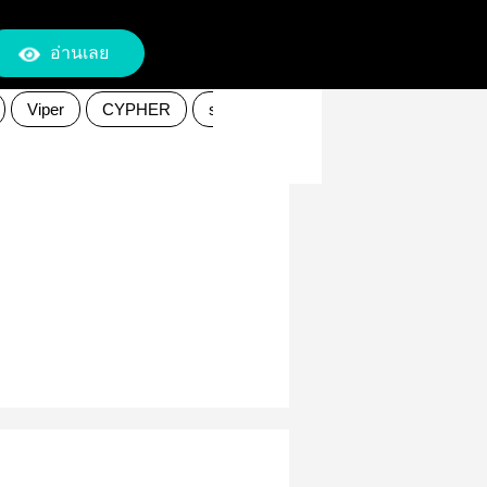
อ่านเลย
Viper
CYPHER
sage
sova
omen