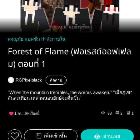
ผจญภัย แอคชั่น กำลังภายใน
Forest of Flame (ฟอเรสต์ออฟเฟล
ม) ตอนที่ 1
RGPixelblack
ติดตาม
"When the mountain trembles, the worms awaken." "เมื่อภูเขา
สั่นสะเทือน เหล่าหนอนยักษ์จะตื่นขึ้น"
1
คน เลิฟเรื่องนี้
98
2
1
เพิ่มเข้าชั้น
อ่านเลย