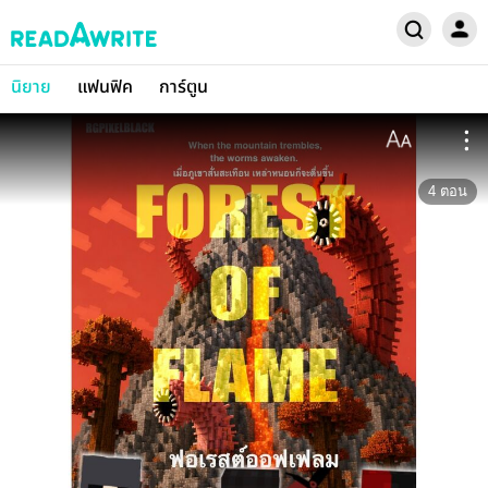
นิยาย
แฟนฟิค
การ์ตูน
4
ตอน