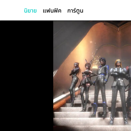
นิยาย
แฟนฟิค
การ์ตูน