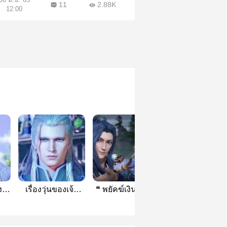
11
2.88K
12:00
ง
เรื่องวุ่นของเจ้า
❝ พยัคฆ์เงินคราม
เรื่อง รักร้ายขอ
ง
สำนักหอแก้ว (เฉิน
❞
ปีศาจจิ้งจอก
ซิน×นิ่งเฟิงจื้อ)