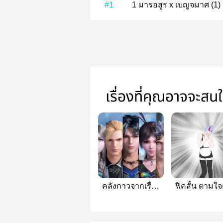
#1
1 มารอสูร x เบญจมาศ (1)
เรื่องที่คุณอาจจะสน
คลังกาวจากเรื่อง
ฟิคสั้น ตามใ
ถังซาน
แต่ง