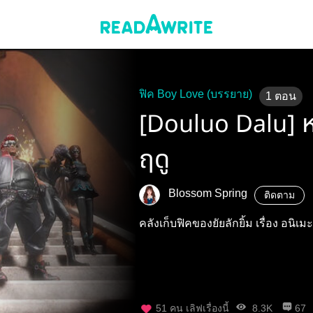
ฟิค Boy Love (บรรยาย)
1
ตอน
[Douluo Dalu] ห
ฤดู
Blossom Spring
ติดตาม
คลังเก็บฟิคของยัยลักยิ้ม เรื่อง อน
51
คน เลิฟเรื่องนี้
8.3K
67