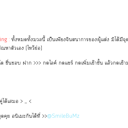
ing :
ทั้งทั้งนี้ เป็นเพียงจินตนาการผู้แต่ง มิได้มีจ
ณหาตัวเ [ไหว้ย่อ]
ใ ชื่น า >>> ไลค์ แชร์ เพิ่มเข้าชั้น แล้วเข้
คู่ได้เ > _ <
ดคุย อนิเะกันได้ที่ >>
@SmileBuMz