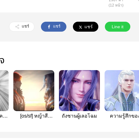
2907 คำ
(12 หน้า)
แชร์
แชร์
แชร์
Line it
ใจ
จคน
[os/sf]​ หญ้าสี
ถังซานผู้เลอโฉม
ความรู้สึกขอ
เพลิง(ถังซาน×หงจ
ข้า(เฉินซิน×นิ่
วิ้น)​
เฟิงจื้อ)