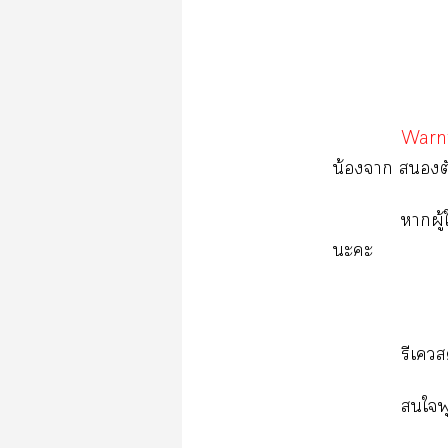
Warn
น้องา ตั
าผู้
ะะ
รีเควส
ใพู