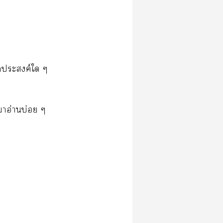
ุดประสงค์ใ ๆ
าาอ่านบ่อย ๆ