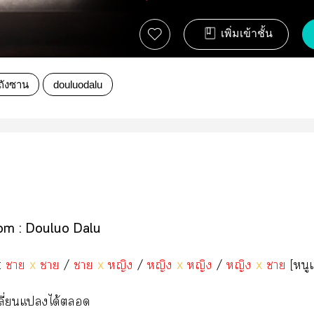
เพิ่มเข้าชั้น
ถังซาน
douluodalu
om : Douluo Dalu
:
า
x
า
/
า
x
หญิง
/
หญิง
x
หญิง
/
หญิง
x
า
[หนูเ
เปลี่ยนแได้