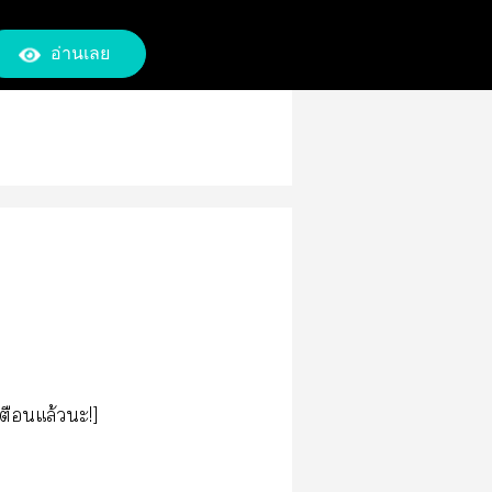
อ่านเลย
ตือนแล้วะ!]