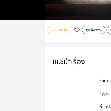
วายสเตชั่น
ภูตถังซาน
แนะนำเรื่อง
Fand
Type 
คู่ : 