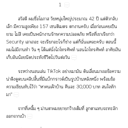
1
​​ื่​​​ุ่​ญ่​​42​ปี​ต่​​​
​​​​​157​​​​​ื่​ก่​​ป็​
​ไม่​​​ป็​​​​​​​ี่​​​ว่​
Security​​​​​​​ช่​ต่​​ั่​​​​ี้​
​ไม่​​​​​ได้​ต่​ั่​​ท์​​​ท์​​​
​​น้​​​ี​​​ต่​
ว่​​ล่​TikTok​ย่​​​​ื่​​​ข้​​
น่​​​ปั้​ี่​​ด์ป็​​บ้​​ึ่​ร้​ข้​
​​​ไว้​ว่"​​ฝ้​บ้​​​30,000​​​​​
"
​ี่​ิ้​ม่​​​​ว้​​ี่​​​​​​
​​บ้