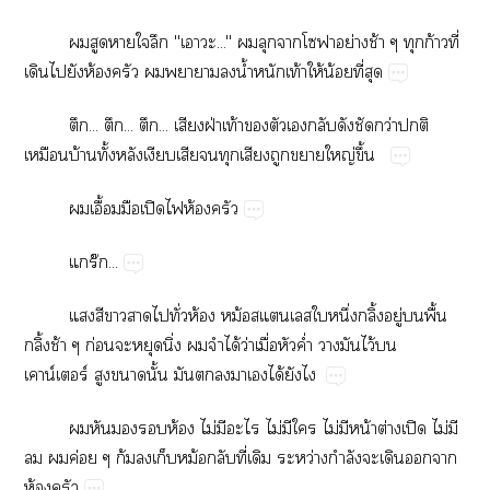
​​​​"​..."​​​​ย่​ช้​​ก้​ี่​
​​​ห้​​​​​น้ำ​​ท้​ให้​น้​ี่​
...​...​...​​ฝ่​ท้​​​​​​​ว่​​
​บ้​ั้​​​​​​​​​ญ่​ึ้
​ื้​​ปิ​​ห้​
ร๊...
​​​​​ั่​ห้​ม้​ึ่​ิ้​ู่​​ื้​
ิ้​ช้​ก่​​​ิ่​​​ได้​ว่​ื่​​ค่ำ​​​ไว้​​
น์ร์​​​ั้​​​​​​ได้​​
​​​​ห้​ไม่​​​ไม่​​​ไม่​​น้​ต่​ปิ​ไม่​​
​​ค่​ก้​​​ม้​​ี่​​ว่​ำ​​​​​
ห้​