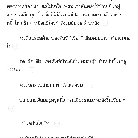
​​​ปล่"​ต่​ไม่​น่​ใช่​​​​​ให้​บ้​​ู่​
​​​ปั้​ั้​ี่​ไม่​​​ต่​​​​​​ค่​
ิ้​​ช้​​​​ำ​​​​ด้​
​​ปล่​ผ้​ม่​​​"ี่..."​​​​​​​​

.........ท์​บ้​​ึ้​​ุ้​​​ึ้​​​
20.55​.
​​​​​​"​"
​​​ู่​ู่​ึ่​ก่​​​ก่​​​ึ้​
"ป็​ย่​​บ้"