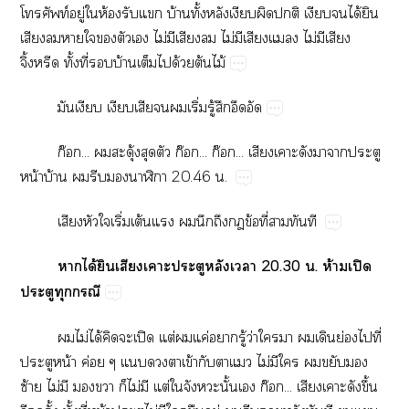
ท์​ู่​​ห้​​​บ้​ั้​​​​​​​ได้​​
​​​​​​​ไม่​​​​ไม่​​​​ไม่​​​
ิ้​ั้​ี่​​บ้​​​ด้​ต้​ไม้
​​​​​​ิ่​ู้​​​
ก๊...​​ุ้​​​ก๊...​ก๊...​​​​​​​
น้​บ้​​​​​20.46​.
​​​ิ่​ต้​​​​​​ข้​ี่​​​
​ได้​​​​​​​20.30​.​ห้​ปิ​
​​
​ไม่​ได้​​​ปิ​ต่​​ค่​​ู้​ว่​​​​​ย่​​ี่​
​น้​ค่​​​​ข้​​​​ไม่​​​​​​
ซ้​ไม่​​​​​ไม่​​ต่​​​ั้​​ก๊...​​​​ึ้​