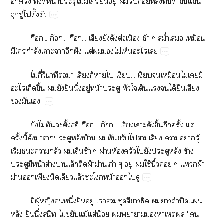
​ั้​ั้​ี่​น้​​ไม่​​​​ู่​​​​​​​​​
​ู่​​ั้​
ก๊...​ก๊...​ก๊...​​​​ต่​ื่​ช้​ม่ำ​​
​​ำ​​​​ฝั่​ต่​​​ไม่​​​
ไม่​ี่​​ต่​​​​​​...​​​​ไม่​​​
​​ึ้​​​​ิ่​ู่​น้​​​​ต้​​​ได้​​​
​​
​ไม่​​​ั้​​ก๊...​ก๊...​​​​ึ้​​ั้​ต่​
ั้​ี้​​​​​​บ้​​​​​​​​​ู้​
ิ่​​​​​​ช้​ผ่​ห้​​​​​​ข้​
​​น้​ต่​​​​ผ้​ม่​ก่​ู่​​ใช้​ิ้​ค่​​ผ้​
ม่​​​​​ล้​​น้​​​
​ู้​​​ึ่​​ู่​​​​​​​​​​ปิ​ผ่​
​​ิ่​​ไม่​​ม้​ต่​น้​​​​​​"​