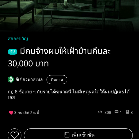
สยองขวัญ
มีคนจ้างผมให้เฝ้าบ้านคืนละ
จบ
30,000 บาท
อีเขียวพาสเทล
ติดตาม
กฎ 8 ข้อง่าย ๆ กับรายได้ขนาดนี้ ไม่มีเหตุผลใดให้ผมปฏิเสธได้
เลย
3
คน เลิฟเรื่องนี้
366
4
8
เพิ่มเข้าชั้น