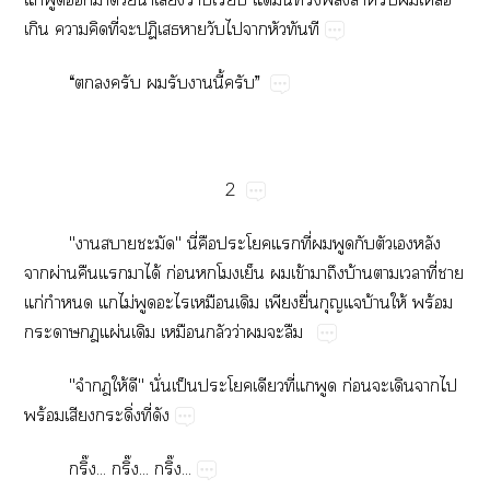
​​​ี่​​ป​​​​​​​
“​​​​​​​ี้​”
2
"​​"​ี่​​​​ี่​​​​​​​
​ผ่​​​​ได้​ก่​​​​​ข้​​​บ้​​​ี่​​
ก่​​​ไม่​​​​​​ื่​​บ้​ให้​ร้​
​​ผ่​​​​ว่​​​
"​​ให้​"​ั่​ป็​​​ี่​​​ก่​​​​​
ร้​​ิ่​ี่​
ิ๊...​ิ๊...​ิ๊...