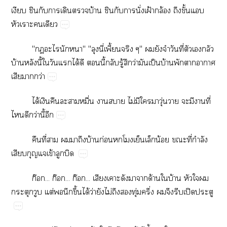
​​​​​​บ้​​​​ั่​ฝ้​ล้​​ั้​​
​​
"​​​""​ี่​ี้​"​​​​ี่​​​​
บ้​​ี้​​​​ได้​​​ี้​​ู้​​ว่​​ป็​บ้​​​​
​​ว่
ได้​​​​​ื่​​​ไม่​​​​ุ่​​​​​ี่​
​​ว่​ี้​
​ี่​​​​​บ้​ก่​​​​​น้​​ี่​ำ​
​​ข้​​
ก๊...​ก๊...​ก๊...​​​​​​ด้​​บ้​​​​
​​ต่​​​ึ้​ได้​ว่​​ไม่​​​ุ่​ึ่​​​​ปิ​