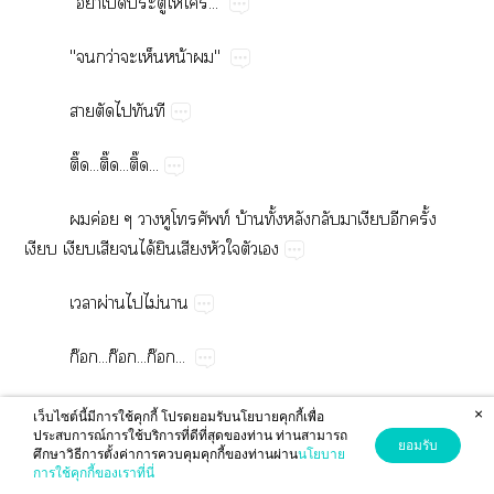
"ย่​ปิ​​ให้​..."
"​ว่​​​น้​"
​​​​
ิ๊...ิ๊...ิ๊...
​ค่​​​ท์​บ้​ั้​​​​​​ั้​
​​​​ได้​​​​​​
​ผ่​​ไม่​
ก๊...ก๊...ก๊...
​​​น้​บ้​​ึ้
×
เว็บไซต์นี้มีการใช้คุกกี้ โปรดยอมรับนโยบายคุกกี้เพื่อ
ประสบการณ์การใช้บริการที่ดีที่สุดของท่าน ท่านสามารถ
ยอมรับ
ศึกษาวิธีการตั้งค่าการควบคุมคุกกี้ของท่านผ่าน
นโยบาย
​ุ้​​​​​​22.55​.​​ค่​​
การใช้คุกกี้ของเราที่นี่