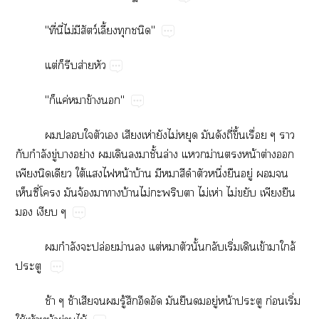
"ี่​ี่​ไม่​​ว์​ี้​​"
ต่​​​ส่​
"​ค่​​ข้​"
​​​​​​ห่​​ไม่​​​​ี่​ึ้​ื่​​
​ำ​ู่​​ย่​​​​​ั้​ล่​​ม่​​น้​ต่​​
​​​ใต้​​​น้​บ้​​​​​​ึ่​​ู่​​​
​ี่​​​จ้​​​บ้​ไม่​​​ไม่​ห่​ไม่​​​​
​
​ำ​​ปล่​ม่​​ต่​​​ั้​​ิ่​​ข้​​ล้​

ช้​ช้​​​​ู้​​​​​​​ู่​น้​​ก่​ิ่​