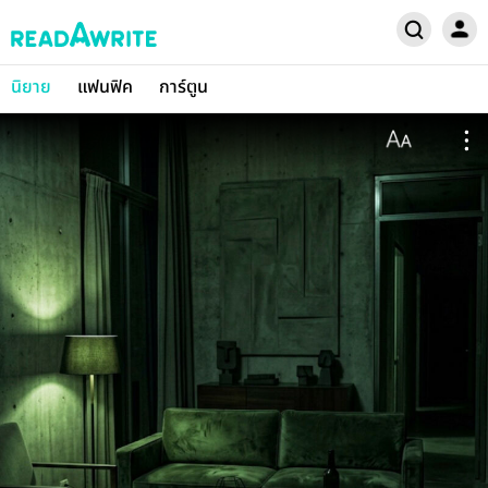
นิยาย
แฟนฟิค
การ์ตูน