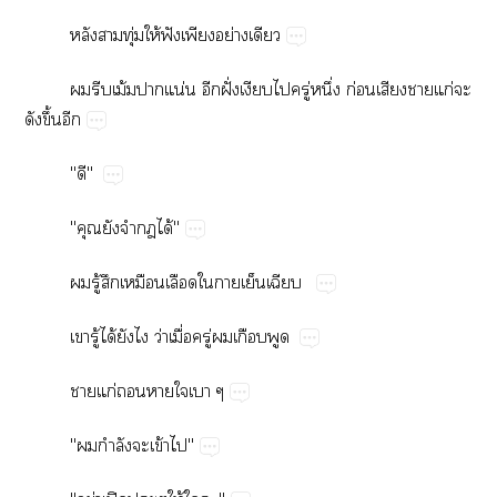
​​ุ่​ให้​ฟั​​ย่​
​​ม้​​น่​​ฝั่​​​ู่​ึ่​ก่​​​ก่​​
​ึ้​
""
"​​​​ได้"
​ู้​​​​​​​
​ู้​ได้​​​ว่​ื่​ู่​​​
​ก่​​​​
"​ำ​​ข้​"