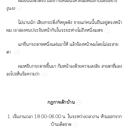
​​ิ่​​​​​ื่​​ี่​ธ์​​​ย่​

ไม่​​​​ิ่​​​​​ก่​​ั้​​ู่​​น้​
​​​​​น้​​​​ห่​ไม่​​ึ่​
​ื่​​ึ่​ผ่​​ให้​ล้​จ้​น้​​​ไม่​​​

​​​ึ้​​ก้​น้​​ด้​​​​​ี่​​
​​​ข้​​ว่
​​ฝ้​บ้
1.​ิ่​​​18.00–06.00​.​​ว่​​​ห้​​​
บ้​​