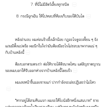
7.​ี่​ี่​ไม่​​ว์​ี้​​
8.​​​ให้​​​ี่​ห้​​​ใต้​
​อ่​​​ค่​ข้​ึ้​​น้​​​​​ี้​​
​​ั้​​ข้​​​​​ว่​​ต้​​​ไม่​​​​​น่​
​บ้​​ี้
ต้​​​​ว่​ต่​ให้​​ได้​​​​ต่​​
​​​ให้​​​ห่​​บ้​​ี้​​
​​น้​ึ้​​​ก่​​ำ​​อ่​ป​ว่​ไม่​
“​​ู่​ได้​​​​​​ให้​​​ึ่​​”​​
ก่​​​​ด้​น้ำ​​​​ต่​​​​​​​