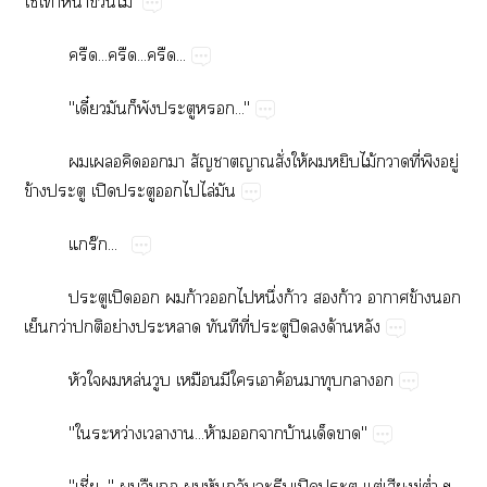
ใช้​ท้​น้​ข่​ไม้
.........
"ี๋​​​​..."
​​​​​​ั่​ให้​​​ไม้​​ี่​​ู่​
ข้​​ปิ​​​​ไล่​
ร๊...
​ปิ​​​ก้​​​ึ่​ก้​​ก้​​ข้​​
​ว่​​ย่​​​​ี่​​ปิ​​ด้​
​​​ล่​​​​​​ค้​​​​
"​ว่​​...ห้​​​บ้​​"
"ี่..."​​​​​​​​​ปิ​​ต่​​ู่​ต่ำ​