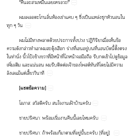
“​​​​ื่​​​!”
​​​ั่​ห้​ช่​​ึ่​ป็​ล่​​​​​
​
​ไม่​​​​ด้​​ั้​​ปิิ​ื่​​ข้​
​​ล่​​​​ุ้​​ร่​ี่​​ู่​​ี่​​​ี้​ั้​​
​ท่​ั่​ิ้​โป้​ข้​​ี่​​น้​ี่​​น้​​​​​​ข้​​​ข้​​
ิ่​​​น่​​​​​ต่​จ้​​ต์​​​ไม่​​​
​ม้​ต่​ี้​
[ข้​]
:​​​​​​ฝ้​บ้​
​ป:​ร้​ิ่​​​ี้​​​
​ป:​ถ้​ร้​​​​ี่​ู่​ี้​​​[ี่​ู่]