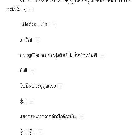
​​​​ล้​​​​​ด้​​ี่​ั่​​​​
​ไม่​ู่
"ปิ​​...​ปิ!"
ร๊!
​ปิ​​​ุ่​​ข้​​​บ้​​
ปั!!
​ปิ​​​
ู้!!
​​​​ฝั่​​ั่
ู้!!​ู้!!