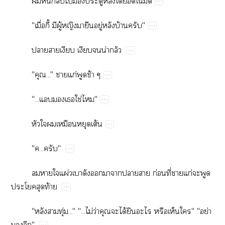
​​​​​​​​ั
"ื่​ี้​​ู้​​​​ู่​​บ้​"
​​​​​น่​
"..."​​ก่​​ช้
"...​​​ใช่​"
​​​​​ต้
"..."
​​​ผ่​​​​​​​​ก่​ี่​​ก่​​​
​​ท้
"​​ุ่...""...ไม่​ว่​​​ได้​​​​​""ย่​
​"