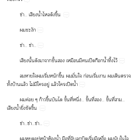
ซ่...​​น้ำ​​​ึ้
​
ซ่...​ซ่...
​ั้​​​​ั้​​​​​ปิ​ก๊​น้ำ​ิ้​ไว้
​​​​ิ่​​ึ้​​ั่​​ก่​ิ่​​​​​
ั้​บ้​ล้​ไม่​​​ู่​ล้​​ปิ​น้ำ
​ค่​ก้​ึ้​​ั้​ี่​ึ่...​ั้​ี่​...​ั้​ี่​...​
​น้ำ​ิ่​​ึ้
ซ่...ซ่...ซ่...
​​ู่​น้​ห้​น้ำ​​ี่​​​​ิ่​​ื่​​​​