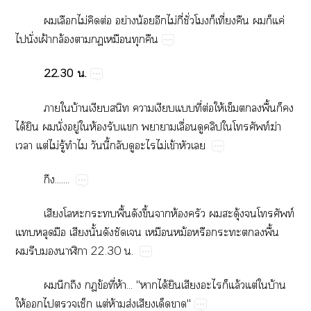
​​ไม่​​ต่​ย่​น้​​ไม่​ี่​ั่​​​ี่​​​​ค่​
​ั่​ฝ้​ล้​​​​​
22.30​.
​​บ้​​​​​​ี่​ต่​ให้​​​​ื้​​​
ได้​​​ั่​ู่​​ห้​​​​ื่​​ท์​ฆ่​
​ต่​ไม่​ู้​​​ี้​​​​ไม่​ข้​​
.......
​​​​ื้​​ึ้​​ห้​​​ุ้​​ท์​
​​​​ั้​​​​ม้​​​​​ื้​
​​​​22.30​.
​​​​ข้​ี่​ห้..."​ได้​​​​​ล้​ต่​​บ้​
ให้​​​​ต่​ห้​ส่​​​"