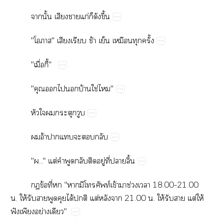
​ั้​​​ก่​​​ึ้
""​​​ช้​​​​ั้
"ื่​ี้"
"​​​​บ้​ใช่​"
​​​​
​อ้​​​​​
"..."​ต่​​​​​ู่​ี่​​ิ้
​ข้​ี่​"​​ท์​ข้​​ช่​​18.00–21.00​
.​ให้​​​​​ได้​​ต่​​​21.00​.​ให้​​​ต่​ให้​
ฟั​​ย่​"