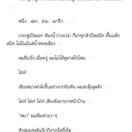
ึ่...​...​...​ร๊...
​ปิ​​ห้​น้ำ​ว่​ปล่​ก๊​​​ปิ​​ื้​ห้​
​ไม่​​ม้​ต่​น้ำ​​
​​ิ่​ื่​ู่​​ไม่​ได้​​​ใช่​
โฮ่!!
​​ห่​​ึ้​ย่​​​​​ุ้​​
โฮ่!!​โฮ่!!​โฮ่!!​​​​​น้​บ้
""​​​​
​​​​​​ข้​ี่​