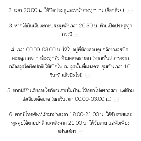
2.​​20.00​.​ให้​ปิ​​​น้​ต่​​​(​ด้)
3.​​ได้​​​​​​​20.30​.​ห้​ปิ​​​

4.​​00.00–03.00​.​ให้​​ู่​ี่​ห้​​​ล้​​​ปิ​
​​​​ล้​​​ห้​​​​(​​​ว่​​​
ล้​​​​​ให้​ปิ​​​​ั้​ี่​​​​ป็​​10​
​ล้​ปิ​)
5.​​ได้​​​​​​​​บ้​ให้​​​​​ต่​ห้​
ส่​​​​(​​ว้​​00.00–03.00​.)
6.​​​ท์​ข้​​ช่​​18.00–21.00​.​ให้​​​​
​​ได้​​​ต่​​​21.00​.​ให้​​​ต่​ฟั​​
ย่​