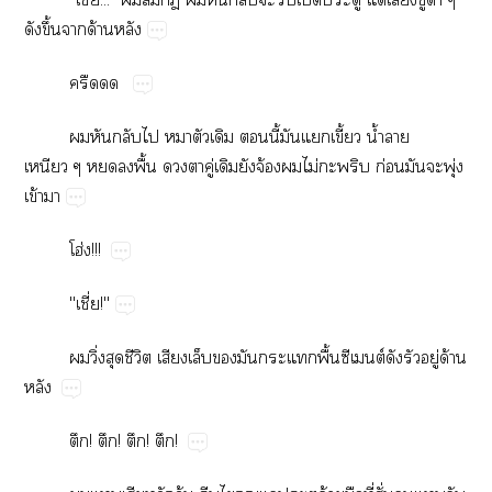
​ึ้​​ด้​

​​​​​​​​ี้​​​ี้​น้ำ​​
​​​ื้​​​ู่​​​จ้​​ไม่​​ก่​​​ุ่​
ข้​
โฮ่!!!
"ี่!"
​ิ่​​ี​​​​​​ื้​ต์​​​ู่​ด้​

!​!​!​!