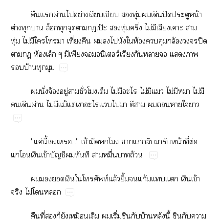
​​ผ่​​ย่​​​​ุ่​​​ปิ​​น้​
ต่​​​​​​​ป๊​​ุ่​ึ่​ไม่​​​​​
ุ่​ไม่​​​​​ี่​​​​​ั่​​ห้​​​ล้​​​ปิ​
​​ห้​​​​​​​ร์​​​​​​​
​บ้​​
​ั่​จ้​ู่​​ั่​​​ไม่​​​ไม่​​​ไม่​​​ไม่​​
​​ผ่​ไม่​​ม้​ต่​​​​​​​​​​​​
"ค่​ี้​​..."​ช้​​​​​ก่​​​​น้​ี่​ต่​
​​​ข้​​​​​​ื่​​ถ้
​​​​​ท์​ล้​ิ้​​ก้​​​​ข้​
​ไม่​​
​ี่​​​​​​​ิ่​​​บ้​​ี้​​​​