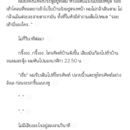
​​​ั่​​​ู่​ี่​​​​ต้​​ไม่​​​​
ท้​​ี่​​​ข้​​​บ้​​ู่​​น้​​ไม่​ล้​​​ไม่​
ล้​ม้​ต่​​​​​​​ั้​ี่​​​​​​​​"​
ท้​ี่​​..."
ไม่​ี่​​ต่​
ิ๊​...ิ๊​...ท์​บ้​​ึ้​​​ก้​​ั่​บ้​
​​ุ้​​​​​​22.50​.
"ี่"​​​​​ี่​ท์​​ิ้​​​ท์​ย่​
​ก่​​​ึ้​​
"..."
"..."
ไม่​​​​ู่​​​