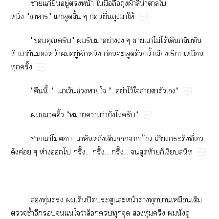
​ก่​​ู่​​น้​​​​​ผ้​​น้ำ​​​
ึ่""​​​ั้​ก่​ื่​​​ให้
"​"​​​​ย่​​​ก่​ไม่​ได้​​​​
​​​​น้​​ู่​​ึ่​ก่​​​ด้​น้ำ​​​​
​ั้
"​ี้..."​​ว้​ช่​​"...ย่​ไว้​​​​​"
​​ิ้"​​ว่​​​"
​ก่​ไม่​​​​​​​​บ้​​ิ่​ี่​​
​ค่​ห่​​​ิ๊...​ิ๊...​ิ๊...​​​ท้​​​
​ุ่​​​​ปิ​​​น้​ต่​​​​​
​ซ้ำ​​​​น่​​ว่​​​​​ุ่​ึ่​​ั่​​