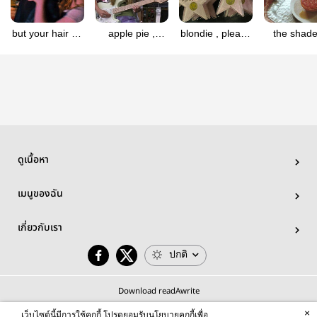
but your hair be
apple pie ,
blondie , please
the shade
smelling like
sweetheart
take it easy
sunbea
fruit punch
(sungchanbin)
(sungchanbin)
(sungchan
(sungchanbin)
ดูเนื้อหา
เมนูของฉัน
เกี่ยวกับเรา
ปกติ
Download readAwrite
×
เว็บไซต์นี้มีการใช้คุกกี้ โปรดยอมรับนโยบายคุกกี้เพื่อ