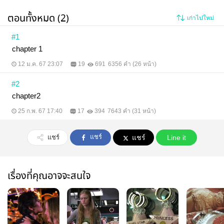
ตอนทั้งหมด (2)
เก่าไปใหม่
#1
chapter 1
12 ม.ค. 67 23:07
19
691
6356 คำ (26 หน้า)
#2
chapter2
25 ก.พ. 67 17:40
17
394
7643 คำ (31 หน้า)
แชร์
แชร์
แชร์
Line it
เรื่องที่คุณอาจจะสนใจ