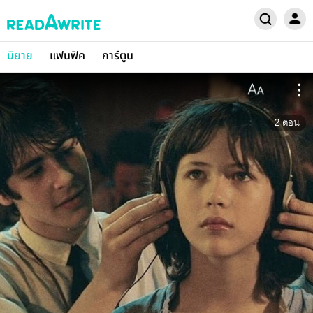
นิยาย
แฟนฟิค
การ์ตูน
2
ตอน