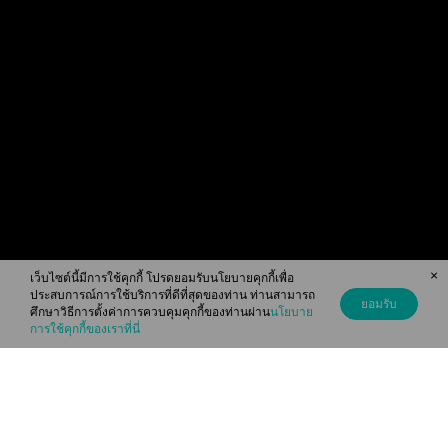
ดูเนื้อหา
เมนูของฉัน
เกี่ยวกับเรา
ปกติ
Download readAwrite
×
เว็บไซต์นี้มีการใช้คุกกี้ โปรดยอมรับนโยบายคุกกี้เพื่อ
ประสบการณ์การใช้บริการที่ดีที่สุดของท่าน ท่านสามารถ
ยอมรับ
ศึกษาวิธีการตั้งค่าการควบคุมคุกกี้ของท่านผ่าน
นโยบาย
© 2026 readAwrite.com by MEB Corporation Public Company Limited
การใช้คุกกี้ของเราที่นี่
This site is protected by reCAPTCHA and the Google
Privacy Policy
and
Terms of Service
apply.