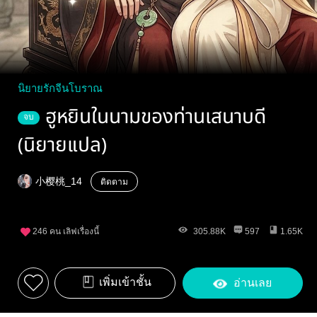
นิยายรักจีนโบราณ
ฮูหยินในนามของท่านเสนาบดี​
จบ
(นิยายแปล)​
小樱桃​_14
ติดตาม
246
คน เลิฟเรื่องนี้
305.88K
597
1.65K
เพิ่มเข้าชั้น
อ่านเลย