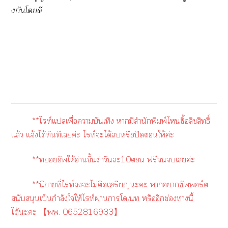
งกันโดี
**ไท์​แเพื่อาบันเทิง​ ามีสำนักพิมพ์​ไซื้อลิขสิทธิ์​
แล้ว​ แจ้งได้ทันทีเค่ะ​ ไท์​ะได้หรือปิดให้ค่ะ
**อัพให้อ่านขั้นต่ำ​วันะ10​ ฟรีเค่ะ​
**นิยายที่ไท์​ะไม่ติดเหรียญ​ะะ​ าาซัพร์ต​
สนับสนุน​เป็นกำลัง​ใให้ไท์​ผ่านาโเน​ท​ หรืออีกช่องานี้
ได้ะะ​ 【พพ.​ 0652816933​】