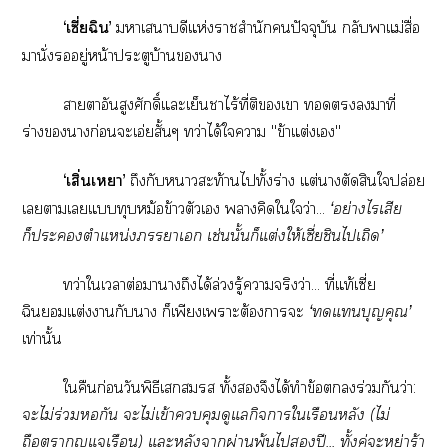
‘
เซี่ยฉิน
’ าเสนาบดีแห่งาสำนักปัจจุบัน กลับาแม่สื่อ
มานั่งอยู่หน้าประตูบ้านา
​าาอันสูงศักดิ์แะเย็นาไร้ที่ติเา มาที่
ร่างาก่อนะเอ่ยสั้นๆ ทว่าได้ใา "ข้าแต่งเ"
​‘
เสิ่นเา
’ ถึงกับาสะท้านไทั้งร่าง แต่าตัดสินใปล่อย
เาเแทุบหม้อข้าวตัวเ าคิดใใว่า...
‘อย่างไรเสีย
ก็ะตำแหน่งาเ​ เช่นนั้นก็แต่งให้เซี่ยชินไเถิด’
​ทว่าใเาต่อมาาถึงได้ล่วงรู้าจริงว่า... ที่แท้เซี่ย
ฉินแต่งากับา ก็เพียงเาะต้องาะ
‘แบุญคุณ’
เท่านั้น
​ใคืนก่อนวันพิธีเ ทั้งจึงได้ทำข้อร่วมกันว่า:
ะไม่ร่วมหอกัน ะไม่เข้าคุมดูแลกิจาใเรือนหลัง (ไม่
ถือากุญแจเรือน) แะหลังาผ่านพ้นไปี... ทั้งคู่ะหย่าร้า