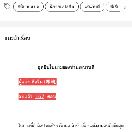
#นิยายแปล
นิยายแปลจีน
เสนาบดี
พีเรียดจีน
แนะนำเรื่อง
ฮูหยินใา​ท่าน​เสนาบดี​
​ผู้แต่ง: ซีอวิ๋น (希昀)
แล้ว​
167
​ 
​ใาที่กำลังปวดเศียรเวียนเกล้ากับเรื่องแต่งาถึงขีดสุด