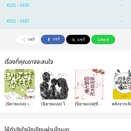
#131 - #150
#151 - #167
แชร์
แชร์
แชร์
Line it
เรื่องที่คุณอาจจะสนใจ
(นิยายแปล) เกิด
(นิยายแปล) ไป
[นิยายแปล]ข้าม
หลังจากเล
ใหม่มาเป็น
เป็นแม่ผู้โชคดีใน
ไปในยุค70
ฉันกลายเป
ลูกสาวตัวปลอมที่
นิยาย
แต่งงานกับชายผู้
ดังในวงก
ชั่วร้าย
โชคร้าย
บันเทิง (น
แปล)
ให้กำลังใจนักเขียนผ่านโดเนท