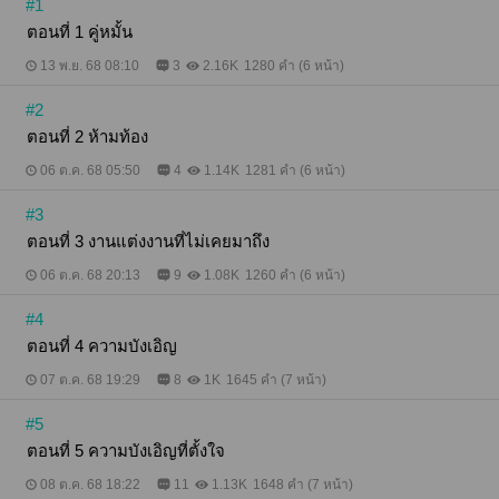
#1
ข้างของกีรติเอาไว้ "มิ้นเขาไม่ได้เป็นอย่างที่กิ่งพูด พี่กับ
ตอนที่ 1 คู่หมั้น
มิ้นไม่ได้เป็นอย่างที่กิ่งคิด" กีรติผลักอกของภัทรภพออก
ไป หยิบลิปกลอส ออกมาจากกระเป๋า พร้อมกับเดินเข้าไป
13 พ.ย. 68 08:10
3
2.16K
1280 คำ (6 หน้า)
หามิรา ไม่ได้เป็นอย่างที่เธอพูดงั้นเหรอ แล้วนี่อะไร
อยากแสดงตัว อยากได้ของของคนอื่น ได้! อยากได้ก็เอา
#2
ไป "ของเธอใช่ไหม" "เอ่อ..." มิราอึกอัก หันไปมองภัทรภพ
พร้อมกับส่ายหน้าเบาๆ ก่อนจะหันกลับมาตอบกีรติ "มิ้น
ตอนที่ 2 ห้ามท้อง
คงทำหล่นไว้ในรถพี่ภัทรน่ะค่ะ" ยอมสารภาพความจริง
ออกไป "อยากได้มากใช่ไหมผู้ชายคนนี้" ชี้ไปยังภัทรภพ
06 ต.ค. 68 05:50
4
1.14K
1281 คำ (6 หน้า)
คู่หมั้นของเธอ "จากวันนี้เป็นต้นไป เขาเป็นของเธอ" "กิ่ง
หยุดนะ นี่พูดบ้าอะไร" กีรติถอยออกมาตามแรงดึงของ
#3
ภัทรภพ ดูออกว่าเขาห่วงผู้หญิงคนนั้น เธอหันไปเผชิญ
ตอนที่ 3 งานแต่งงานที่ไม่เคยมาถึง
หน้าเขาตรงๆ จะกรีดร้องโวยวายให้มันได้อะไรขึ้นมา ยื่น
ลิปกลอสแท่งนั้นไปให้เขา "ผู้หญิงคนนั้น..." กีรติหยุด
06 ต.ค. 68 20:13
9
1.08K
1260 คำ (6 หน้า)
ชะงักเมื่อนึกอะไรขึ้นได้ เธอรู้จักชื่อผู้หญิงคนนั้นนี่นา
"คุณมิ้น...เธอลืมไว้ในรถพี่ภัทรน่ะค่ะ" เมื่อชายหนุ่มไม่ยื่น
#4
มือออกมารับ กีรติจึงปล่อยมันลงไปกับพื้นเสียอย่างนั้น
อะไรที่ถือแล้วหนักก็ควรปล่อย อะไรที่ไม่ใช่ของเธอ เธอก็
ตอนที่ 4 ความบังเอิญ
ไม่ควรเก็บเอาไว้ โดยเฉพาะถ้าสิ่งนั้นไม่ได้อยากเป็นของ
ของเธอ ต่อให้เกิดอีกสิบชาติเธอก็จะไม่มีวันกรีดร้อง
07 ต.ค. 68 19:29
8
1K
1645 คำ (7 หน้า)
โวยวายแย่งผู้ชายกับใคร ต่อให้เกิดอีกร้อยชาติเธอก็จะ
ไม่มีวันแย่งของของใคร ไม่มีวันตีหน้าซื่อเพื่อร้องขอ
#5
ความสงสารหรือร้องขอความรักจากผู้ชาย อย่างที่ผู้หญิง
ตอนที่ 5 ความบังเอิญที่ตั้งใจ
คนนี้กำลังทำอยู่ มันน่าสมเพช! "ขอให้มีความสุขนะคะ"
กีรติทิ้งท้ายก่อนจะหันหลังให้ทั้งสองคนและเดินออกจาก
08 ต.ค. 68 18:22
11
1.13K
1648 คำ (7 หน้า)
บ้านไป