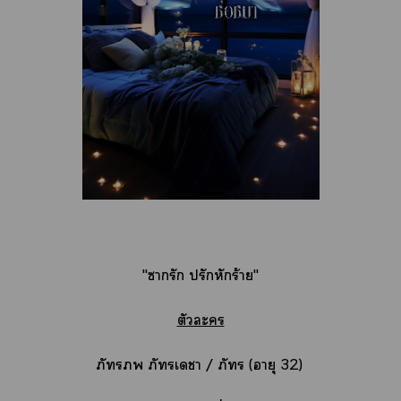
"ารัก ปรักหักร้าย"
ตัวะ
ภั ภัเา / ภั (อายุ 32)