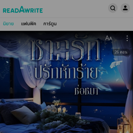
นิยาย
แฟนฟิค
การ์ตูน
26
ตอน