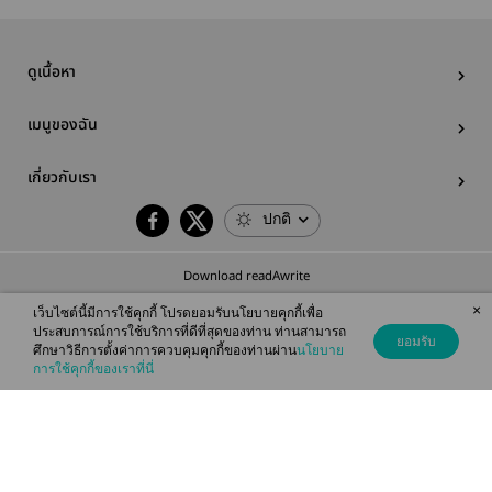
ดูเนื้อหา
เมนูของฉัน
เกี่ยวกับเรา
ปกติ
Download readAwrite
×
เว็บไซต์นี้มีการใช้คุกกี้ โปรดยอมรับนโยบายคุกกี้เพื่อ
ประสบการณ์การใช้บริการที่ดีที่สุดของท่าน ท่านสามารถ
ยอมรับ
ศึกษาวิธีการตั้งค่าการควบคุมคุกกี้ของท่านผ่าน
นโยบาย
© 2026 readAwrite.com by MEB Corporation Public Company Limited
การใช้คุกกี้ของเราที่นี่
This site is protected by reCAPTCHA and the Google
Privacy Policy
and
Terms of Service
apply.