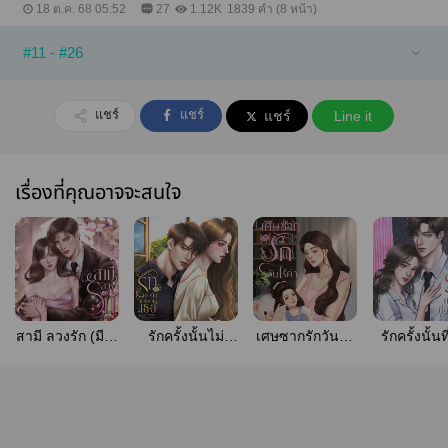
18 ต.ค. 68 05:52
27
1.12K
1839 คำ (8 หน้า)
#11 - #26
แชร์
แชร์
แชร์
Line it
เรื่องที่คุณอาจจะสนใจ
สามี ลวงรัก (มีE-
รักครั้งนั้นไม่
เศษซากรักวันไร้
รักครั้งนั้นท
book)
เทียบเท่าเธอ (มี
ค่า (มีอีบุ๊คแล้ว)
ทำลาย (มี
e-book)
book)