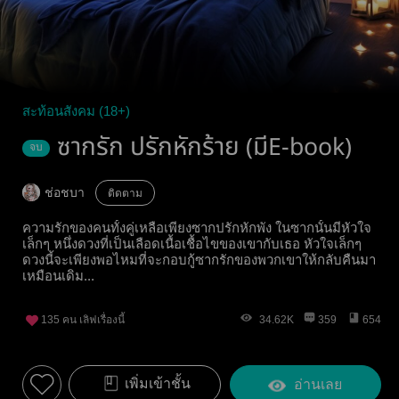
สะท้อนสังคม (18+)
ซากรัก ปรักหักร้าย (มีE-book)
จบ
ช่อชบา
ติดตาม
ความรักของคนทั้งคู่เหลือเพียงซากปรักหักพัง ในซากนั้นมีหัวใจ
เล็กๆ หนึ่งดวงที่เป็นเลือดเนื้อเชื้อไขของเขากับเธอ หัวใจเล็กๆ
ดวงนี้จะเพียงพอไหมที่จะกอบกู้ซากรักของพวกเขาให้กลับคืนมา
เหมือนเดิม...
135
คน เลิฟเรื่องนี้
34.62K
359
654
เพิ่มเข้าชั้น
อ่านเลย