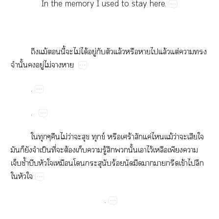
In​the​memory​I​used​to​stay​here.
​ม้​​ี้​​ไม่​ได้​ู่​​​ล้​​​​ล้​ต่​​​
​ั้​​ู่​ไม่​​
.
.
​​ไม่​ว่​​​ข์​​ร้​​ค่​​ม้​ว่​​​​
​​​​ป็​ี่​​ต้​​​ู้​​​ั้​​ไว้​​​​
​ช้ำ​​​​​​​ร้​​​​​​ข้​​​
​​
.