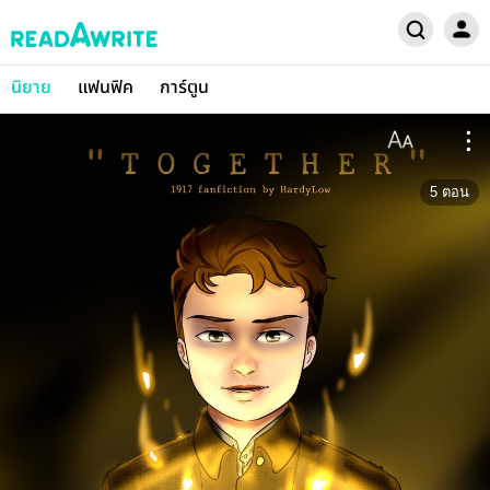
นิยาย
แฟนฟิค
การ์ตูน
5
ตอน