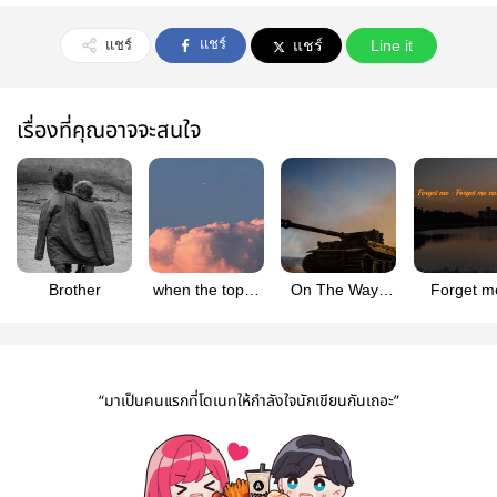
แชร์
แชร์
แชร์
Line it
เรื่องที่คุณอาจจะสนใจ
Brother
when the topaz
On The Way |
Forget m
tortoises run
Tiger in fantasy
Forget me
“มาเป็นคนแรกที่โดเนทให้กำลังใจนักเขียนกันเถอะ”