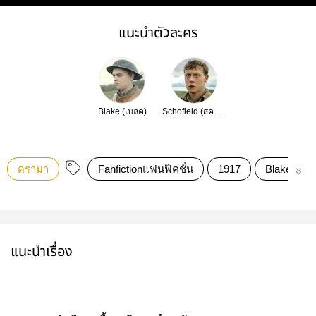
แนะนำตัวละคร
Blake (เบลค)
Schofield (สคอร์ฟิลด
ดรามา
Fanfictionแฟนฟิคชั่น
1917
Blakefield
แนะนำเรื่อง