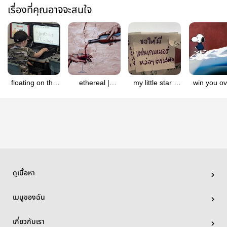
เรื่องที่คุณอาจจะสนใจ
floating on the
ethereal |
my little star ,
win you ov
wave like
#phaidei
phaidei
phaide
jellyfish —
phaidei
ดูเนื้อหา
เมนูของฉัน
เกี่ยวกับเรา