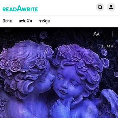
นิยาย
แฟนฟิค
การ์ตูน
13
ตอน