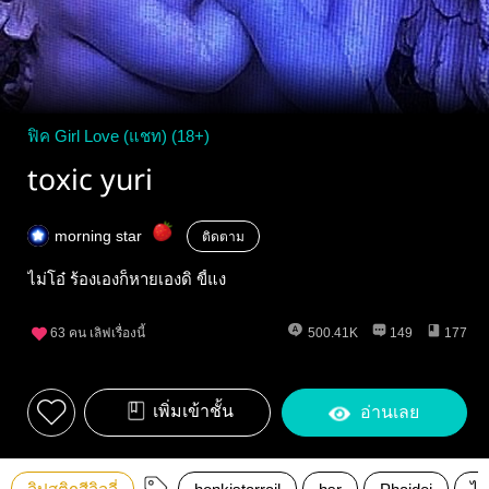
ฟิค Girl Love (แชท) (18+)
toxic yuri
morning star
ติดตาม
ไม่โอ๋ ร้องเองก็หายเองดิ ขี้แง
63
คน เลิฟเรื่องนี้
500.41K
149
177
เพิ่มเข้าชั้น
อ่านเลย