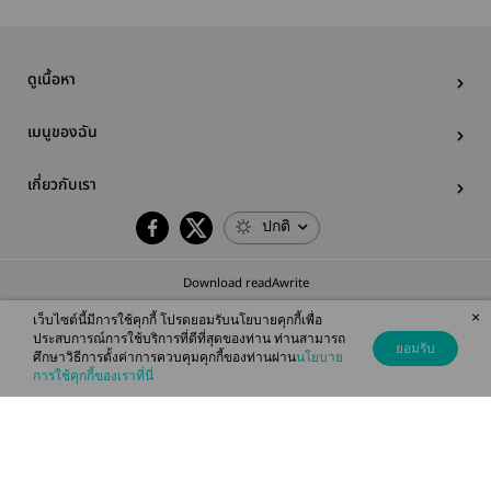
ดูเนื้อหา
เมนูของฉัน
เกี่ยวกับเรา
ปกติ
Download readAwrite
×
เว็บไซต์นี้มีการใช้คุกกี้ โปรดยอมรับนโยบายคุกกี้เพื่อ
ประสบการณ์การใช้บริการที่ดีที่สุดของท่าน ท่านสามารถ
ยอมรับ
ศึกษาวิธีการตั้งค่าการควบคุมคุกกี้ของท่านผ่าน
นโยบาย
© 2026 readAwrite.com by MEB Corporation Public Company Limited
การใช้คุกกี้ของเราที่นี่
This site is protected by reCAPTCHA and the Google
Privacy Policy
and
Terms of Service
apply.