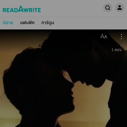
นิยาย
แฟนฟิค
การ์ตูน
1
ตอน