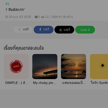
#1
I ‘สัมผัสแรก’
29 เม.ย. 63 16:50
0
111
1908 คำ (8 หน้า)
แชร์
แชร์
แชร์
Line it
เรื่องที่คุณอาจจะสนใจ
DIMPLE : ) ลัก
My chuby pinky
แฟนของผมเป็น
ใจรัก Sunf
ยิ้มที่แก้มเธอ
#ยัยหมูนู่ม
ชาวประมง