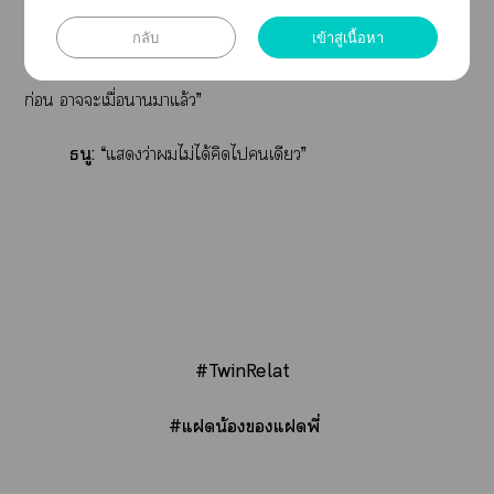
ธนู:
“บังเอิญจัง”
กลับ
เข้าสู่เนื้อหา
สไเร์:
“นั่นสิ แต่น่าแที่รู้สึกเหมือนเารู้จักกันมา
ก่อน าะเมื่อาาแล้ว”
ธนู:
“แว่าไม่ได้คิดไเดียว”
#TwinRelat
#แน้องแพี่