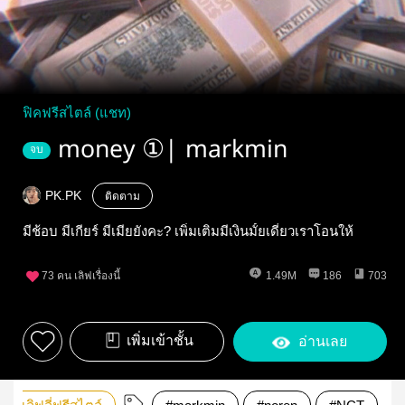
ฟิคฟรีสไตล์ (แชท)
money ①| markmin
จบ
PK.PK
ติดตาม
มีช้อบ มีเกียร์ มีเมียยังคะ? เพิ่มเติมมีเงินมั้ยเดี๋ยวเราโอนให้
73
คน เลิฟเรื่องนี้
1.49M
186
703
เพิ่มเข้าชั้น
อ่านเลย