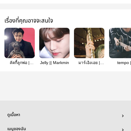
เรื่องที่คุณอาจจะสนใจ
ลัคกี้ลูกพ่อ |
Jelly || Markmin
มาร์เอิงเอย |
tempo 
markmin
markmin
markmi
(REWRITE)
ดูเนื้อหา
เมนูของฉัน