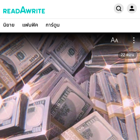
นิยาย
แฟนฟิค
การ์ตูน
22
ตอน