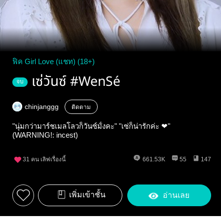
ฟิค Girl Love (แชท) (18+)
เซ่วันซ์ #WenSé
จบ
chinjanggg
ติดตาม
"นุ่มกว่ามาร์ชเมลโลวก็วันซ์มั้งคะ" "เซ่ก็น่ารักค่ะ ❤"
(WARNING!: incest)
31
คน เลิฟเรื่องนี้
661.53K
55
147
เพิ่มเข้าชั้น
อ่านเลย