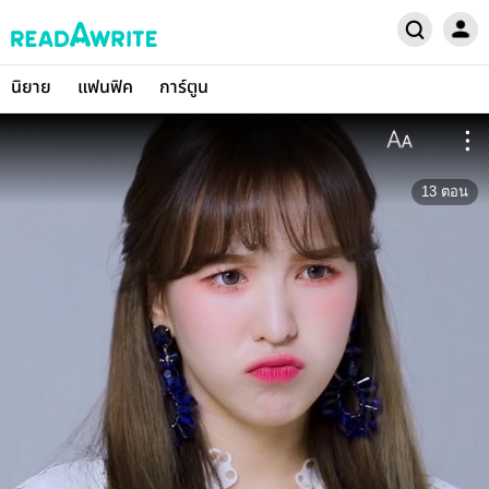
นิยาย
แฟนฟิค
การ์ตูน
13
ตอน