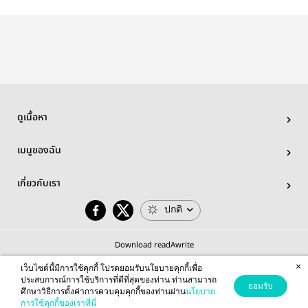
#Wenrene
Baby Blue
#WenRene
ธรรมด
#WenRene
#WenRe
ดูเนื้อหา
เมนูของฉัน
เกี่ยวกับเรา
ปกติ
Download readAwrite
×
เว็บไซต์นี้มีการใช้คุกกี้ โปรดยอมรับนโยบายคุกกี้เพื่อ
ประสบการณ์การใช้บริการที่ดีที่สุดของท่าน ท่านสามารถ
ยอมรับ
ศึกษาวิธีการตั้งค่าการควบคุมคุกกี้ของท่านผ่าน
นโยบาย
© 2026 readAwrite.com by MEB Corporation Public Company Limited
การใช้คุกกี้ของเราที่นี่
This site is protected by reCAPTCHA and the Google
Privacy Policy
and
Terms of Service
apply.