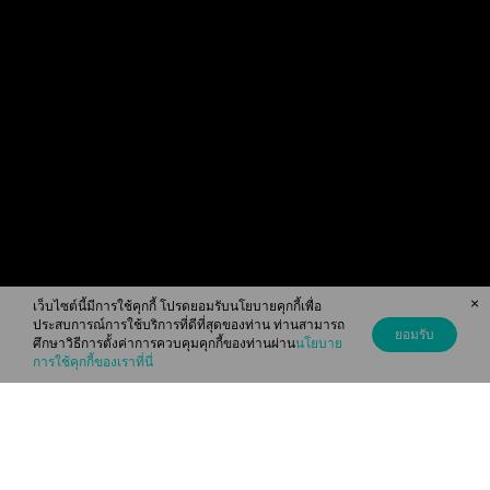
ดูเนื้อหา
เมนูของฉัน
เกี่ยวกับเรา
ปกติ
Download readAwrite
×
เว็บไซต์นี้มีการใช้คุกกี้ โปรดยอมรับนโยบายคุกกี้เพื่อ
ประสบการณ์การใช้บริการที่ดีที่สุดของท่าน ท่านสามารถ
ยอมรับ
ศึกษาวิธีการตั้งค่าการควบคุมคุกกี้ของท่านผ่าน
นโยบาย
© 2026 readAwrite.com by MEB Corporation Public Company Limited
การใช้คุกกี้ของเราที่นี่
This site is protected by reCAPTCHA and the Google
Privacy Policy
and
Terms of Service
apply.