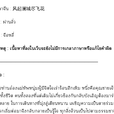
าาจีน : 风起澜城尽飞花
 : าลั่ว
: จืลี่
ตุ : เนื้อาที่ใเว็บะยังไม่มีาเาาาหรือแก้ไคำผิด
――――――――――――――――――――――
อ :
ือท่านอ๋องแม่ทัพหนุ่มผู้มีจิตใเร่าร้อนฮึกเหิม หนึ่งคือคุณาเ
้งชีวิต ทั้งที่แต่เดิมไม่เกี่ยวข้องกันกลับบังเอิญต้องมา
า ใาเดินาที่มุ่งสู่เตียนา เผชิญาเป็นาร่ว
แเริ่มต่อมาจึงกลับกลายเป็นรู้ใ ทุกสิ่งล้วนเป็นไาา