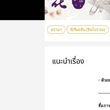
ดรามา
พีเรียดจีน (จีนโบราณ)
แนะนำเรื่อง
• ตัวอ
――
ชื่อา