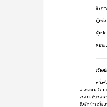
ชื่อ
ผู้แต่ง
ผู้แ 
หมายเห
――
เรื่องย่
หนึ่งค
เเารักมาทั
เหตุผลอันา
ชังอีกฝ่ายเมื่อ