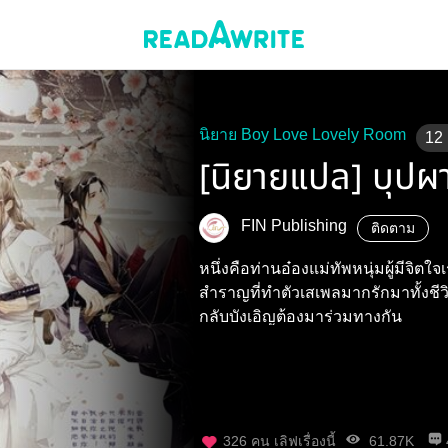
นิยาย Boy Love Lovely Room
12
[นิยายแปล] บุปผา
FIN Publishing
ติดตาม
หนึ่งคือท่านอ๋องแม่ทัพหนุ่มผู้มีจิตใจเร่าร้อนฮึกเหิ
สำราญที่ทำตัวเสเพลมากรักมาทั้งชีวิต คนทั้งสองที่แต่เดิมไม่เกี่ยวข้
กลับบังเอิญต้องมาร่วมทางกัน
326
คน เลิฟเรื่องนี้
61.87K