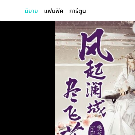
นิยาย
แฟนฟิค
การ์ตูน