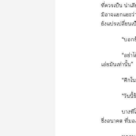
ที่เป็น น่าเ
มิาแแะว่าผ
ยังแเปลี่ยนเป็
“ข
“อย่า
เอ่ยมันเท่านั้น”
“ศึกใ
“วันนี
บางทีโ
ซึ่งา ที่