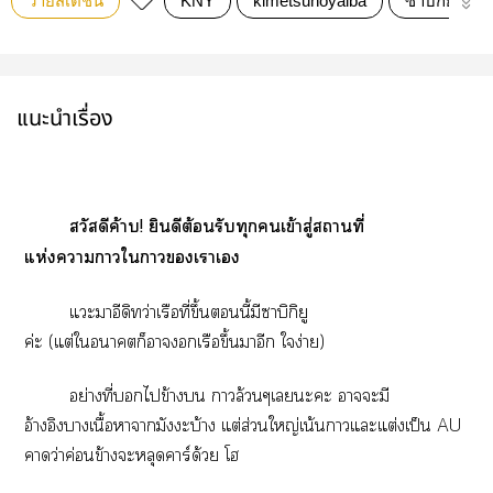
วายสเตชั่น
KNY
kimetsunoyaiba
ซาบิกิยู
แนะนำเรื่อง
สวัสดีค้าบ! ยินดีต้อนรับทุกเข้าสู่สถานที่
แห่งาาใาเาเ
แะาอีดิทว่าเรือที่ขึ้นนี้มีาบิกิยู
ค่ะ (แต่ใาก็าเรือขึ้นาอีก ใง่าย)
อย่างที่ไข้าง าล้วนๆเะะ าะมี
อ้างอิงาเนื้อาามัะบ้าง แต่ส่วนใหญ่เน้นาแะแต่งเป็น AU
าว่าค่อนข้างะหลุดาร์ด้วย โ