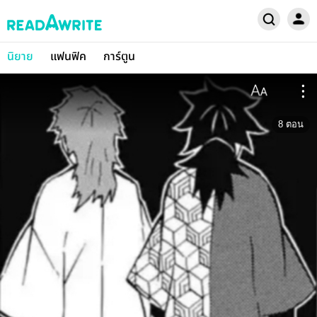
นิยาย
แฟนฟิค
การ์ตูน
8
ตอน