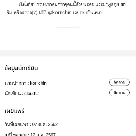
ยังไก็าาๆนี้ด้วยะะ แะาพูดคุย สก
รีม หรือด่าทอ(?) ได้ที่ @koriichin เค่ะ เป็นเา
----------------
ข้อมูลนักเขียน
ติดตาม
นามปากกา :
koriichin
ติดตาม
นักเขียน :
cloud♡
เผยแพร่
วันที่เผยแพร่ :
07 ต.ค. 2562
แก้ไขล่าสุด :
12 ส.ค. 2567