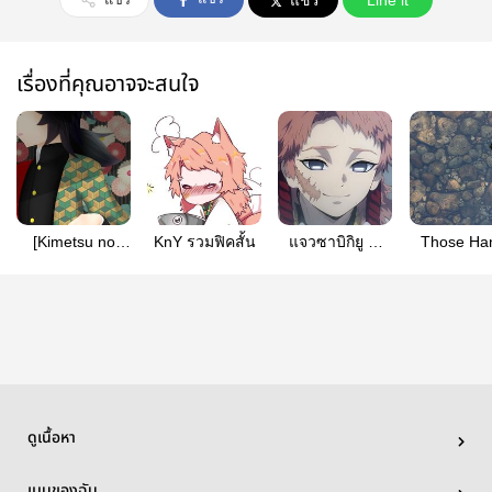
แชร์
Line it
เรื่องที่คุณอาจจะสนใจ
[Kimetsu no
KnY รวมฟิคสั้น
แจวซาบิกิยู ณ
Those Ha
Yaiba
แดนปรโลก
Pulled Me
Fanfiction]
(And I Pul
รวมAU/SF/OS
Them Down
ฯลฯ ของผมเอง
ซาบิกิยู |
bonsai
ดูเนื้อหา
เมนูของฉัน