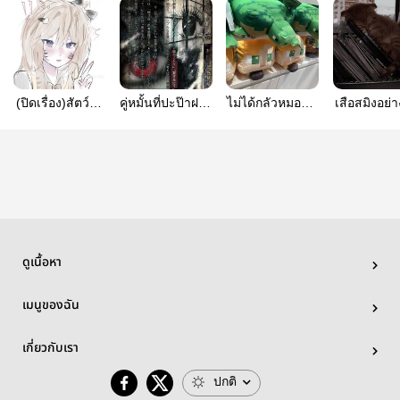
(ปิดเรื่อง)สัตว์ใน
คู่หมั้นที่ปะป๊าฝาก
ไม่ได้กลัวหมอฟัน
เสือสมิงอย่
ตำนาน|sapsunเป่า
ให้ | จุนจิxเป่าเป้
| yodwairai
ต้องเจอผีแ
เป้ย×??
ย
หนิงxเชนน์
[ น้ำอิ้ง x เป
]
ดูเนื้อหา
เมนูของฉัน
เกี่ยวกับเรา
ปกติ