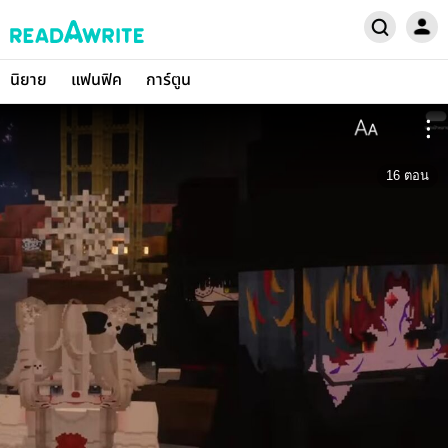
นิยาย
แฟนฟิค
การ์ตูน
16
ตอน