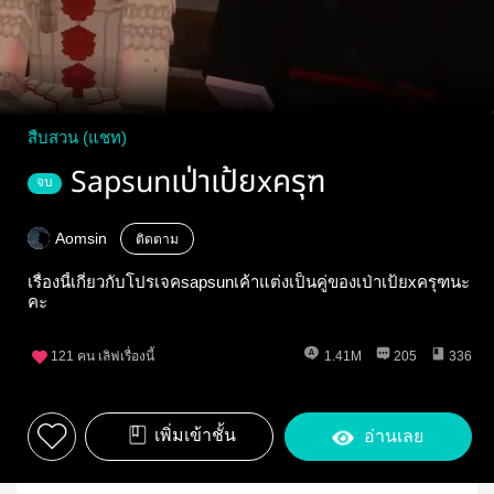
สืบสวน (แชท)
Sapsunเป่าเป้ยxครุฑ
จบ
Aomsin
ติดตาม
เรื่องนี้เกี่ยวกับโปรเจคsapsunเค้าแต่งเป็นคู่ของเป่าเป้ยxครุฑนะ
คะ
121
คน เลิฟเรื่องนี้
1.41M
205
336
เพิ่มเข้าชั้น
อ่านเลย