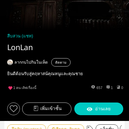
สืบสวน (แชท)
LonLan
ลากกบไปกินในเห็ด
ติดตาม
ยินดีต้อนรับสู่คฤหาสน์คุณหนูและคุณชาย
1
คน เลิฟเรื่องนี้
657
1
0
เพิ่มเข้าชั้น
อ่านเลย