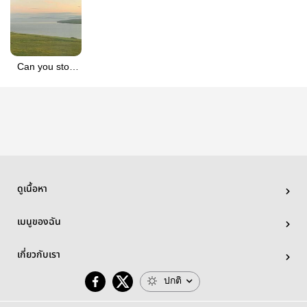
Can you stop
being cate (*˘︶
˘*).｡*♡
ดูเนื้อหา
เมนูของฉัน
เกี่ยวกับเรา
ปกติ