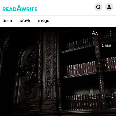
นิยาย
แฟนฟิค
การ์ตูน
1
ตอน