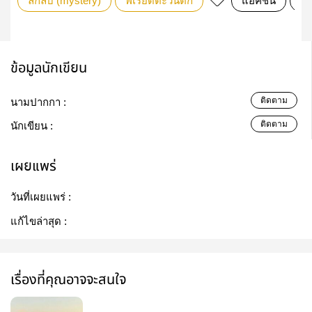
ลึกลับ (mystery)
พีเรียดตะวันตก
แอ็คชั่น
ฆ
ข้อมูลนักเขียน
ติดตาม
นามปากกา :
ติดตาม
นักเขียน :
เผยแพร่
วันที่เผยแพร่ :
แก้ไขล่าสุด :
เรื่องที่คุณอาจจะสนใจ