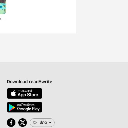
อะ
Download readAwrite
ปกติ