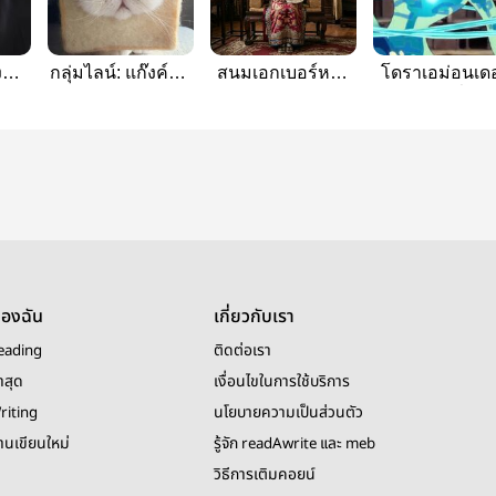
ง
กลุ่มไลน์: แก๊งค์กิน
สนมเอกเบอร์หนึ่ง
โดราเอม่อนเด
04
แต่เหล้า ไม่เคยเข้า
เป็นคนโบ๊ะบ๊ะ
มูฟวี่
วัด
ของฉัน
เกี่ยวกับเรา
eading
ติดต่อเรา
าสุด
เงื่อนไขในการใช้บริการ
riting
นโยบายความเป็นส่วนตัว
งานเขียนใหม่
รู้จัก readAwrite และ meb
วิธีการเติมคอยน์