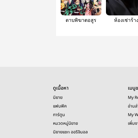
ดาบพิฆาตอสูร
ห้องเช่าร้า
หมายเลข 4
ดูเนื้อหา
เมนู
นิยาย
My R
แฟนฟิค
อ่านล่
การ์ตูน
My W
หมวดหมู่นิยาย
เพิ่ม
นิยายแชท ออริจินอล