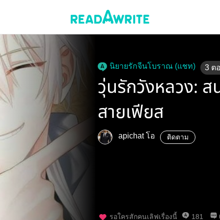
นิยายรักจีนโบราณ (แชท)
3
ต
วุ่นรักวังหลวง: 
สายเฟียส
apichat โอ
ติดตาม
รอใครสักคนเลิฟเรื่องนี้
181