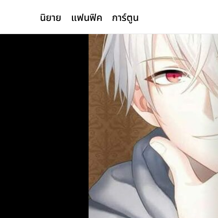
นิยาย
แฟนฟิค
การ์ตูน