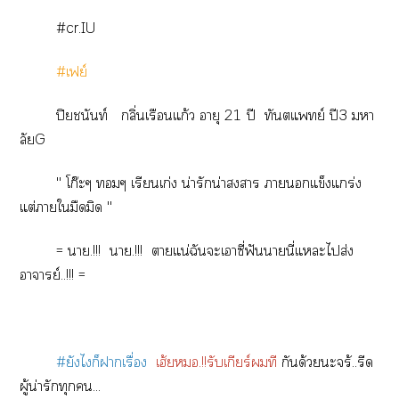
#cr.IU
#เฟย์
ปิยชนันท์ กลิ่นเรือนแก้ว อายุ 21 ปี ทันตแพทย์ ปี3 มหา
ลัยG
'' โก๊ะๆ มๆ เรียนเก่ง น่ารักน่าา าแข็งแกร่ง
แต่าใมืดมิด ''
= า.!!! า.!!! าแน่ฉันะเาซี่ฟันานี่แะไส่ง
อาจารย์..!!! =
#ยังไก็าเรื่อง
เฮ้ย.!!รับเกียร์ที
กันด้วยะจร้..รีด
ผู้น่ารักทุก...