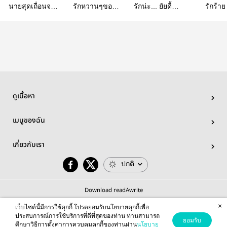
นายสุดเถื่อนจอม
รักหวานๆของ
รักน่ะ... ยัยดื้อ
รักร้าย
หื่นกับยัยตัวเล็ก
นายมาเฟีย
ของฉัน
ดูเนื้อหา
เมนูของฉัน
เกี่ยวกับเรา
ปกติ
Download readAwrite
×
เว็บไซต์นี้มีการใช้คุกกี้ โปรดยอมรับนโยบายคุกกี้เพื่อ
ประสบการณ์การใช้บริการที่ดีที่สุดของท่าน ท่านสามารถ
ยอมรับ
ศึกษาวิธีการตั้งค่าการควบคุมคุกกี้ของท่านผ่าน
นโยบาย