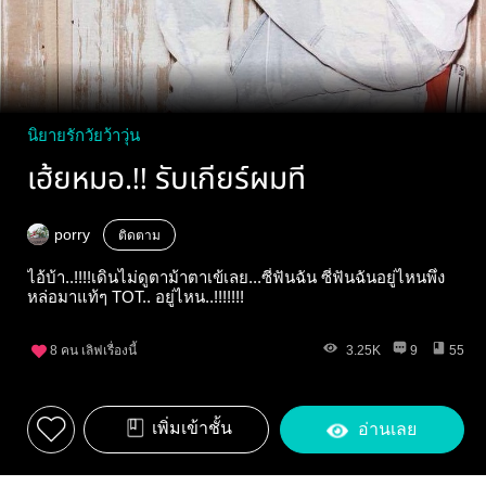
นิยายรักวัยว้าวุ่น
เฮ้ยหมอ.!! รับเกียร์ผมที
porry
ติดตาม
ไอ้บ้า..!!!!เดินไม่ดูตาม้าตาเข้เลย...ซี่ฟันฉัน ซี่ฟันฉันอยู่ไหนพึ่ง
หล่อมาแท้ๆ TOT.. อยู่ไหน..!!!!!!!
8
คน เลิฟเรื่องนี้
3.25K
9
55
เพิ่มเข้าชั้น
อ่านเลย