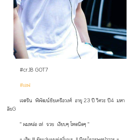
#cr.JB GOT7
#เฟ
เริน พิพัฒน์ชัยเครือวงศ์ อายุ 23 ปี วิศวะ ปี4 มหา
ลัยG
'' หล่อ เท่  เงียบๆ โนิดๆ ''
= เฮ้ย..!!! ยัยแว่นยุ่งนั่นะ...!! มีะไะพูดป่าวะ =