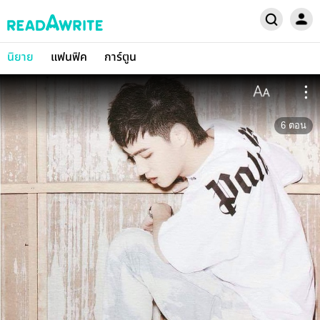
นิยาย
แฟนฟิค
การ์ตูน
6
ตอน