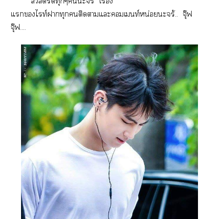
สวัสดีรีดทุกๆะจร้ เรื่อง
แไท์าทุกติดาแะเท์หน่อยะจร้.. จุ๊ฟ
จุ๊ฟ....