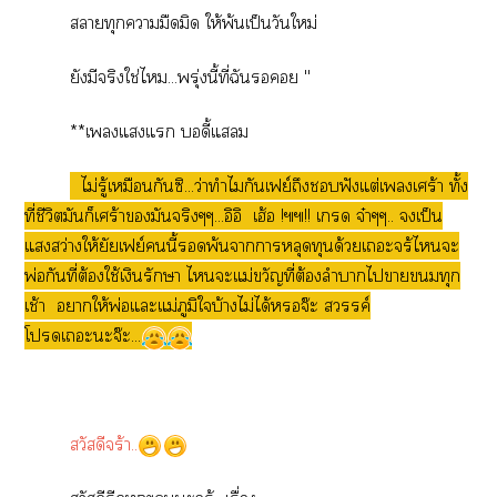
าทุกามืดมิด ให้พ้นเป็นวันใหม่
ยังมีจริงใช่ไ...พรุ่งนี้ที่ฉัน ''
**เแแ บอดี้แ
ไม่รู้เหมือนกันซิ...ว่าทำไมกันเฟย์ถึงฟังแต่เเศร้า ทั้ง
ที่ชีวิตมันก็เศร้ามันจริงๆๆ...อิอิ เฮ้อ !๚๚!! เ จ๋าๆๆ.. เป็น
แสว่างให้ยัยเฟย์นี้พ้นาาหลุดทุนด้วยเะจร้ไะ
พ่อกันที่ต้องใช้เงินรักษา ไะแม่ขวัญที่ต้องลำบากไาทุก
เช้า าให้พ่อแะแม่ภูมิใบ้างไม่ได้จ๊ะ สวรรค์
โเะะจ๊ะ...
สวัสดีจร้า..