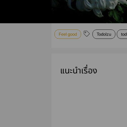
Feel good
TodoIzu
to
แนะนำเรื่อง