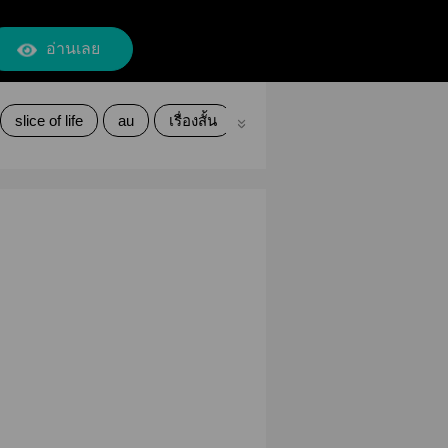
อ่านเลย
slice of life
au
เรื่องสั้น
โทโดเดกุ
Yaoi
วายจี