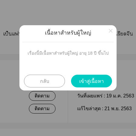
×
เป็นแฟิายฮีโร่อะาเเมีย คู่โโอิซึค่ะ AU พีเรียดจีน
เนื้อหาสำหรับผู้ใหญ่
เรื่องนี้มีเนื้อหาสำหรับผู้ใหญ่ อายุ 18 ปี ขึ้นไป
เผยแพร่
กลับ
เข้าสู่เนื้อหา
ติดตาม
วันที่เผยแพร่ :
19 ม.ค. 2563
ติดตาม
แก้ไขล่าสุด :
21 พ.ย. 2563