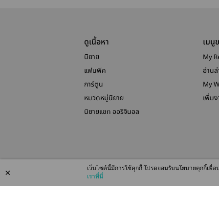
ดูเนื้อหา
เมนู
นิยาย
My R
แฟนฟิค
อ่านล่
การ์ตูน
My W
หมวดหมู่นิยาย
เพิ่ม
นิยายแชท ออริจินอล
เว็บไซต์นี้มีการใช้คุกกี้ โปรดยอมรับนโยบายคุกกี้เพ
×
เราที่นี่