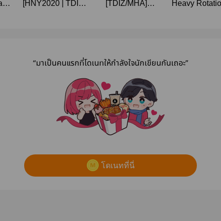
a
[HNY2020 | TDIZ]
[TDIZ/MHA]
Heavy Rotati
izu
Under the
Aegean Blue
[MHA | #โทโดเ
Mistletoe
/ #โทโดอิซึ]
“มาเป็นคนแรกที่โดเนทให้กำลังใจนักเขียนกันเถอะ”
โดเนทที่นี่