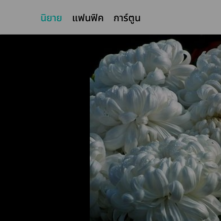
นิยาย
แฟนฟิค
การ์ตูน