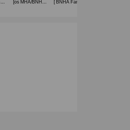
on
[os MHA/BNHA]
[ BNHA Fanfiction
[MHA/TDIZ]
ดกุ
Nyan!
] Todoroki Shoto x
Gentle rain on 
Midoriya Izuku :
ในวันที่ฝนตก