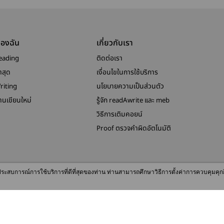
ของฉัน
เกี่ยวกับเรา
eading
ติดต่อเรา
าสุด
เงื่อนไขในการใช้บริการ
riting
นโยบายความเป็นส่วนตัว
งานเขียนใหม่
รู้จัก readAwrite และ meb
วิธีการเติมคอยน์
Proof ตรวจคำผิดอัตโนมัติ
© 2026 readAwrite.com by MEB Corporation Public Company Limited
ื่อประสบการณ์การใช้บริการที่ดีที่สุดของท่าน ท่านสามารถศึกษาวิธีการตั้งค่าการควบคุมคุก
This site is protected by reCAPTCHA and the Google
Privacy Policy
and
Terms of Service
apply.