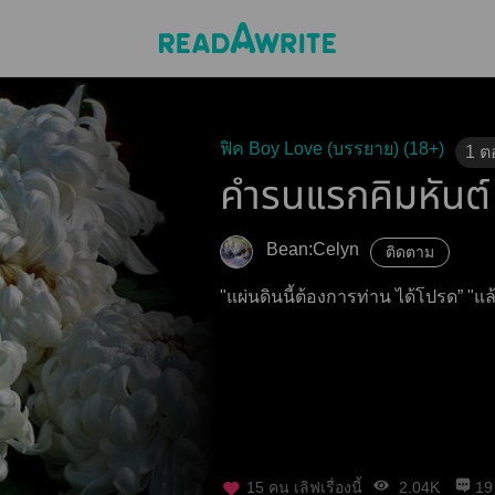
ฟิค Boy Love (บรรยาย) (18+)
1
ต
คำรนแรกคิมหันต์
Bean:Celyn
ติดตาม
"แผ่นด
15
คน เลิฟเรื่องนี้
2.04K
19