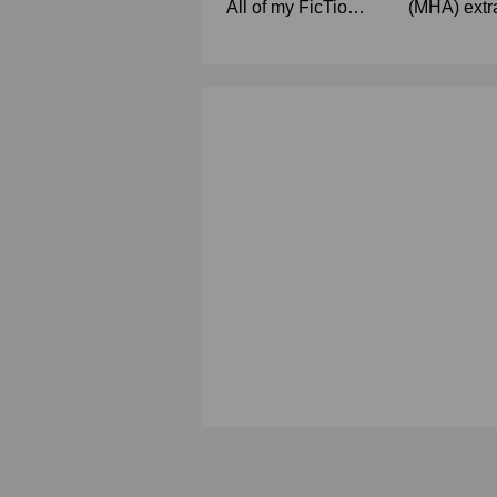
All of my FicTion
(MHA) extr
💓 - MHA
service #todo