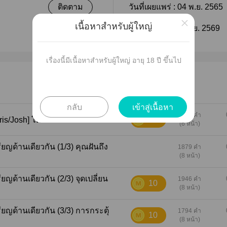
ติดตาม
วันที่เผยแพร่ :
04 พ.ย. 2565
×
เนื้อหาสำหรับผู้ใหญ่
ติดตาม
แก้ไขล่าสุด :
12 มิ.ย. 2569
เรื่องนี้มีเนื้อหาสำหรับผู้ใหญ่ อายุ 18 ปี ขึ้นไป
กลับ
เข้าสู่เนื้อหา
1433 คำ
10
[Until Dawn Ficlet: PG Chris/Josh] โดดเดี่ยว
(6 หน้า)
นเดียวกัน (1/3) คุณฝันถึง
1879 คำ
(8 หน้า)
เดียวกัน (2/3) จุดเปลี่ยน
1946 คำ
10
(8 หน้า)
นเดียวกัน (3/3) การกระตุ้
1794 คำ
10
(8 หน้า)