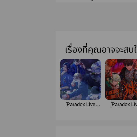
เรื่องที่คุณอาจจะสน
[Paradox Live
[Paradox Li
Short Fics] There
Short Fics]
is No Escape
Surviving 24 
Route Here | ここ
き抜く24 (Ikin
に逃げ道は無し
Twenty-four