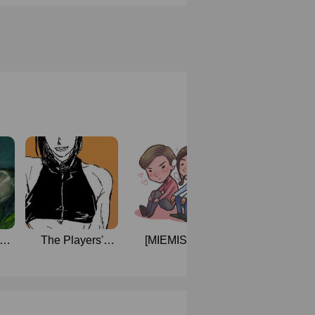
s
The Players'
[MIEMIS RP
The Back Garde
Stage
Commu] Our Little
A Collection O
World
Free Verse Poe
(Christopher/Osbourne)