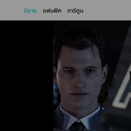
นิยาย
แฟนฟิค
การ์ตูน