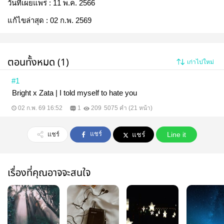
วันที่เผยแพร่ :
11 พ.ค. 2566
แก้ไขล่าสุด :
02 ก.พ. 2569
ตอนทั้งหมด (1)
เก่าไปใหม่
#1
Bright x Zata | I told myself to hate you
02 ก.พ. 69 16:52
1
209
5075 คำ (21 หน้า)
แชร์
แชร์
แชร์
Line it
เรื่องที่คุณอาจจะสนใจ