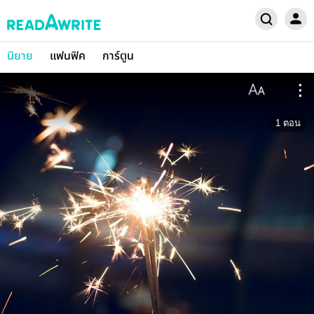
นิยาย
แฟนฟิค
การ์ตูน
1
ตอน