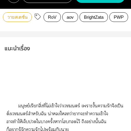
วายสเตชั่น
RoV
aov
BrightZata
PWP
แนะนำเรื่อง
มนุษย์เรียกสิ่งที่ไม่เข้าใว่าเวทมนตร์ เาะงั้นารักจึงเป็น
ดั่งเวทมนตร์สำหรับฉัน น่าใทว่าาะทำาเข้าใ
าทำให้เจ็บใาครั้งาโไว้ ถึงอย่างนั้นฉัน
ก็ารู้จัการักไพร้อมกับา