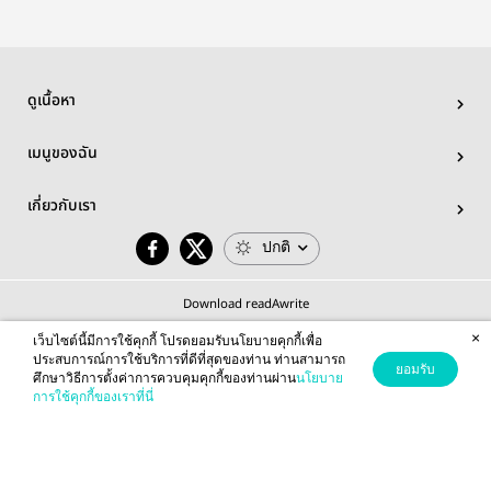
ดูเนื้อหา
เมนูของฉัน
เกี่ยวกับเรา
ปกติ
Download readAwrite
×
เว็บไซต์นี้มีการใช้คุกกี้ โปรดยอมรับนโยบายคุกกี้เพื่อ
ประสบการณ์การใช้บริการที่ดีที่สุดของท่าน ท่านสามารถ
ยอมรับ
ศึกษาวิธีการตั้งค่าการควบคุมคุกกี้ของท่านผ่าน
นโยบาย
© 2026 readAwrite.com by MEB Corporation Public Company Limited
การใช้คุกกี้ของเราที่นี่
This site is protected by reCAPTCHA and the Google
Privacy Policy
and
Terms of Service
apply.