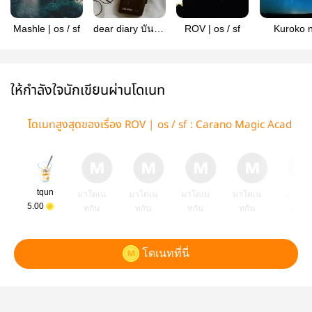
Mashle | os / sf
dear diary บันทึก
ROV | os / sf
Kuroko 
ของผมกับมิตร
Basuke | os
สหาย
ให้กำลังใจนักเขียนผ่านโดเนท
โดเนทสูงสุดของเรื่อง ROV | os / sf : Carano Magic Acad
emy AU
tqun
มาโดเน
มาโดเน
มาโดเน
มาโดเน
มาโดเ
5.00
ทกัน
ทกัน
ทกัน
ทกัน
ทกัน
โดเนทที่นี่