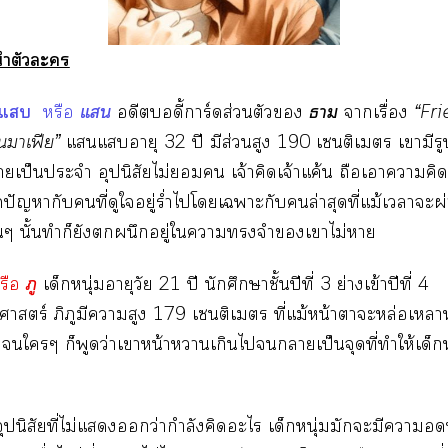
ำตัวะ
แ
แ
ธาม
หรือ
อดีตบอดี้การ์ดส่วนตัว
าเรื่อง
“Fr
าเฟีย”
แแอายุ 32 ปี มีส่วนสูง 190 เซนติเมตร เามีรูป
เป็นประจำ อุปนิสัยไม่ เจ้าคิดเจ้าแค้น ถือเาาคิ
ดปัญหากับคนที่ดูใอยู่ร่ำไปโเาะกับล่าสุดที่แม้เาะ
ๆ นั้นทำก็ยังผนึกอยู่ใาจำเาไม่า
ภู
รือ
เด็กหนุ่มอายุวัย 21 ปี นักศึกษาชั้นปีที่ 3 ย่างเข้าปีที่ 4
สตร์ ภิภูมีาสูง 179 เซนติเมตร ที่แม้หน้าาะหล่อเหลา
ยใๆ ก็พูดว่าเาหน้าาเกินไาเป็นจุดที่ทำให้เด็กห
อุปนิสัยที่ไม่แว่ากำลังคิดะไ เด็กหนุ่มมักะมีา