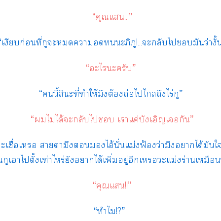
“คุณแ...”
เงียบก่อนที่กูะาะภิภู!...ะกลับไมันว่างั้
“ะไะครับ”
“นี้สินะที่ทำให้มึงต้องถ่อไไถึงไร่กู”
“ไม่ได้ะกลับไ เาแค่บังเอิญเกัน”
ูะเชื่อเ าตามึงไอ้นั่นแม่งฟ้องว่ามึงาได้มันใ
กูเาไตั้งเท่าไหร่ยังาได้เพิ่มอยู่อีกเะแม่งร่านเหมือนพ
“คุณแ!!”
“ทำไม!?”