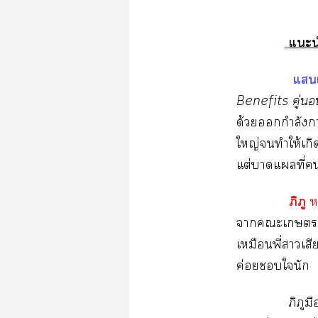
แะน
แ
Benefits คู่
ด้วยกำลังา
ใหญ่ทำให้เกิ
แต่าแที่
ภิภู
ห
าะเศา
เหมือนพี่าเสี
ค่อยในัก
ภิภูมี