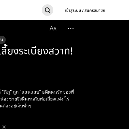
เข้าสู่ระบบ / สมัครสมาชิก
อน
ลี้่ยงระเบียงสวาท!
ภิภู" ถูก "แสนแสบ" อดีตคนรักของพี่
นต้องอยู่เจ็บซ้ำๆ
36