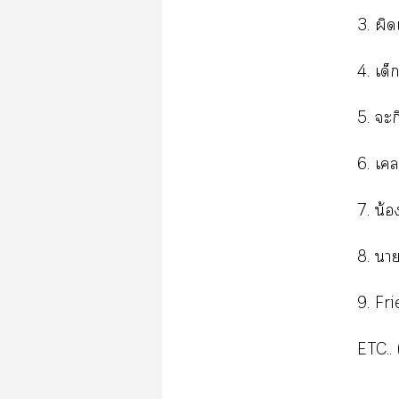
3. ผิ
4. เด็
5. ะก
6. เ
7. น้
8. า
9. Fr
(
ETC..