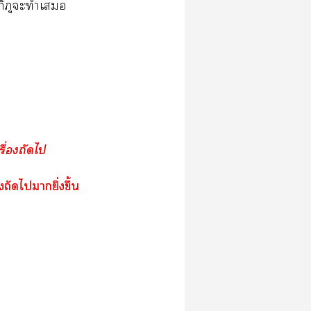
่ภิภูะทำเ
รื่องถัดไ
ถัดไายิ่งขึ้น