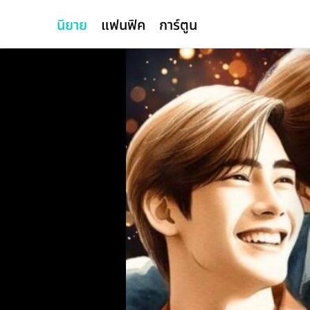
นิยาย
แฟนฟิค
การ์ตูน