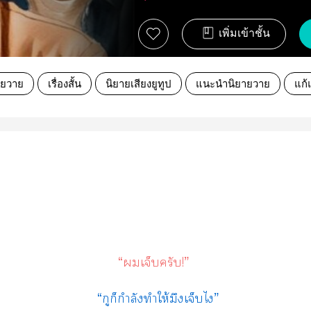
เพิ่มเข้าชั้น
ายวาย
เรื่องสั้น
นิยายเสียงยูทูป
แนะนำนิยายวาย
แก้
“เจ็บครับ!”
“กูก็กำลังทำให้มึงเจ็บไ”