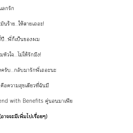
ดแรัก
กมันร้าย…ให้าเะ!
ี่ปี…พี่ก็เป็น
มหัวใ…ไม่ให้รักมึง!
องครับ…กลับมารักพี่เะะ
คือาสุขเดียวที่ฉันมี
iend with Benefits คู่าเฟีย
าะมีเพิ่มไเรื่อยๆ)