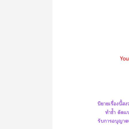
Yout
นิยายเรื่องนี้
ทำซ้ำ ดัดแ
รับาอนุญาต