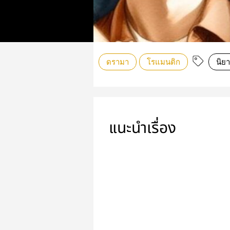
ดรามา
โรแมนติก
นิย
แนะนำเรื่อง