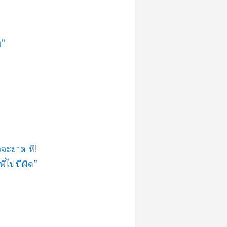
น”
ะา หึ!
ี่ไม่มีผิด”