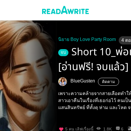
นิยาย Boy Love Party Room
4
ต
Short 10_พ่อเ
จบ
[อ่านฟรี! จบแล้ว]
BlueGusten
ติดตาม
เพราะความคล้ายจากสายเลือดทำให้ "
สาวเอาคืนในเรื่องที่เธอก่อไว้ คนเป็นน้องชายจึงฝืนทนกับพ่อเลี้ยงแห่ง ไร่
แสนสินทรัพย์ ที่ทั้งดุ ห่าม และโหด จ
5
คน เลิฟเรื่องนี้
1.8K
6