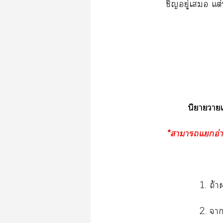
ชิญอยู่เ แต่
นิยายาเร
*าาแอ่า
1. ถ้า
2. า