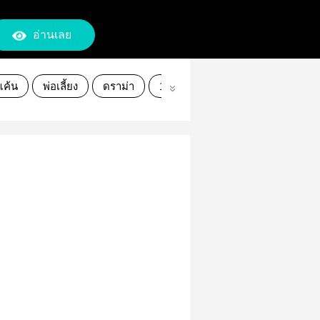
อ่านเลย
แค้น
พ่อเลี้ยง
ดราม่า
13+
นิยายโรแมนติก
อ่าน