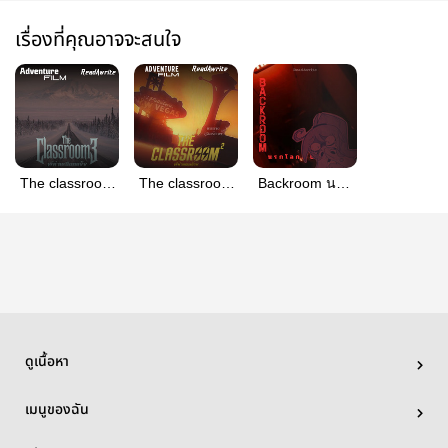
เรื่องที่คุณอาจจะสนใจ
The classroom
The classroom
Backroom นรก
3 (ผีห่าเหยือก
2 (ผีห่าแดนร้าง)
โลกลับ
แข็ง)
ดูเนื้อหา
เมนูของฉัน