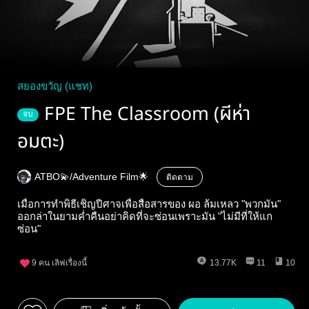
สยองขวัญ (แชท)
FPE The Classroom (ผีห่า
จบ
อมตะ)
ATBO💫/Adventure Film🌟
ติดตาม
เมื่อการทำพิธีเชิญปีศาจเพื่อสื่อสารของ ผอ ล้มเหลว "พวกมัน"
ออกล่าในยามค่ำคืนอย่าคิดที่จะซ่อนเพราะมัน "ไม่มีที่ให้แก
ซ่อน"
9
คน เลิฟเรื่องนี้
13.77K
11
10