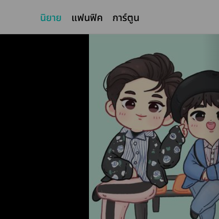
นิยาย
แฟนฟิค
การ์ตูน