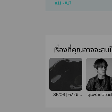
#11 - #17
เรื่องที่คุณอาจจะสน
SF/OS | คลังฟิ
คุณชาย #bae
คบาปของ CHANA