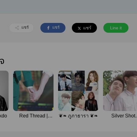
แชร์
แชร์
แชร์
Line it
ใจ
kdo
Red Thread |
❦❧ ภูภาธารา ❦❧
Silver Shot
Chansoo
[Chansoo]