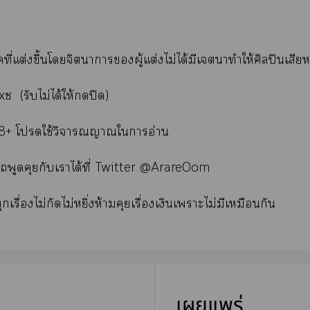
คที่แต่งขึ้นโจิตาารผู้แต่งไม่ได้มีเาทำให้ศิลปินเสีย
xช (รับไม่ได้ให้ปิด)
8+ โใช้วิจารณญาณใาอ่าน
พูดคุยกับเาได้ที่ Twitter @ArareOom
ทุกเรื่องไม่กัดไม่หยิ่งห้ามคุยเรื่องเงินเาะไม่มีเหมือนกัน
เผยแพร่