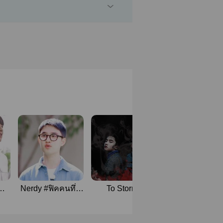
Nerdy #ฟิคคนทึ่ม
To Storm |
{ Chansoo } - ต
#BAEKDO
BAEKSOO
หนักอิงฮวา