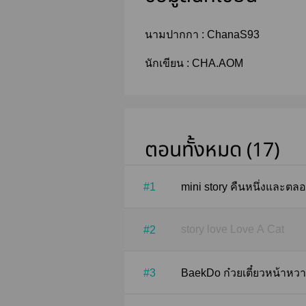
นามปากกา :
ChanaS93
นักเขียน :
CHA.AOM
ตอนทั้งหมด (17)
#1
mini story คืนหนึ่งและ
story love Love A Cat
#2
#3
BaekDo ก๋วยเตี๋ยวหน้า