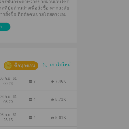
้มีเวอร์ชันกระดาษวางขายผ่านเว็บไซต์
ี่ปุ่มด้านล่างเพื่อสั่งซื้อ
หากสงสัย
บการสั่งซื้อ ติดต่อคนขายโดยตรงเลย
้อ
เก่าไปใหม่
ซื้อทุกตอน
06 ก.ย. 61
7
7.46K
00:23
06 ก.ย. 61
4
5.71K
08:20
06 ก.ย. 61
4
5.61K
23:15