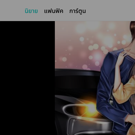
นิยาย
แฟนฟิค
การ์ตูน