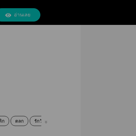
อ่านเลย
ิก
ตลก
รักวัยรุ่น
โรมานซ์
มหาวิทยาลัย
ความร