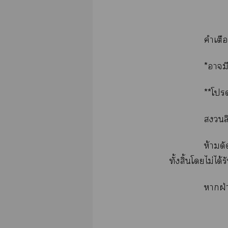
คำเตือ
*ามี
**โ
ล
ห้ามด
ทั้งสิ้นโไม่ได
าฝ่