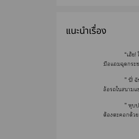
แนะนำเรื่อง
“เฮ้ย!
มือแฉุดะา
” นี่!
ล้อใาแข
” หุบ
ต้องะด้วย