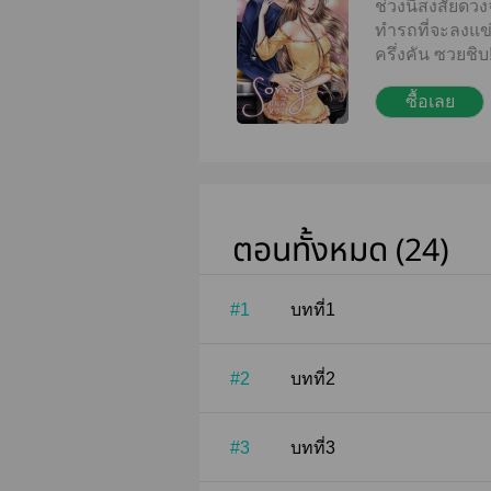
ช่วงนี้สงสัยดว
ทำรถที่จะลงแข
ครึ่งคัน ซวยชิบ!
ซื้อเลย
ตอนทั้งหมด (24)
#1
บทที่1
#2
บทที่2
#3
บทที่3