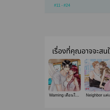
#11 - #24
เรื่องที่คุณอาจจะสน
Warning เตือนให้รู้
Neighbor แค่
ว่ารัก [มี E-book]
ชอบ [มี E-bo