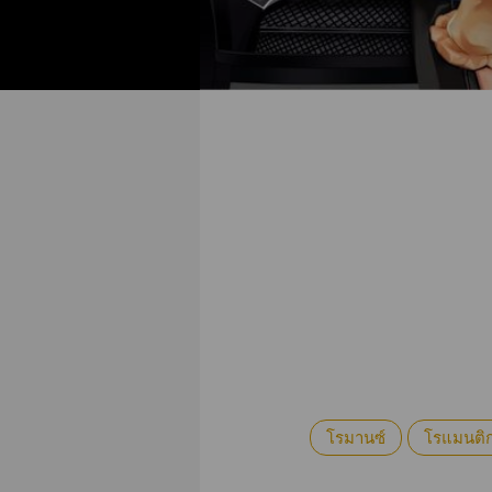
โรมานซ์
โรแมนติ