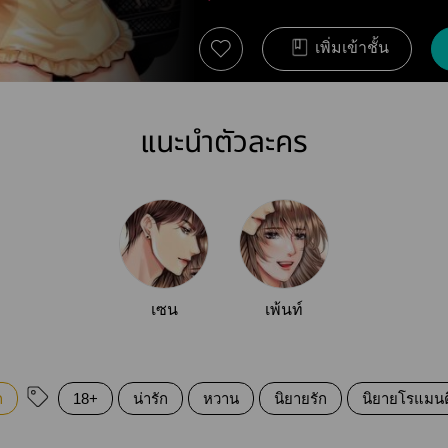
เพิ่มเข้าชั้น
แนะนำตัวละคร
เซน
เพ้นท์
ก
18+
น่ารัก
หวาน
นิยายรัก
นิยายโรแมนต