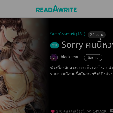
นิยายโรมานซ์ (18+)
24
ตอน
Sorry คนนี้หว
จบ
blackhearttt
ติดตาม
ช่วงนี้สงสัยดวงจะตก ก็จะอะไรล่ะ ฉ
รอยยาวเกือบครึ่งคัน ซวยชิบ! ยิ่งช่วง
270
คน เลิฟเรื่องนี้
149.52K