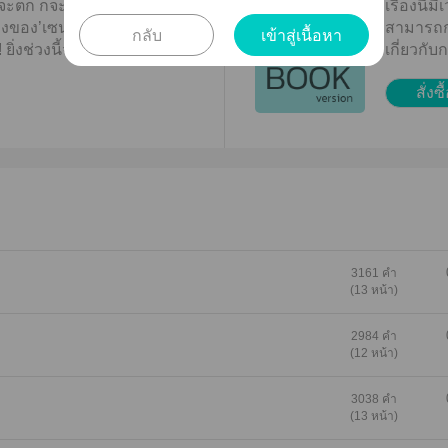
งจะตก ก็จะอะไรล่ะ ฉันดันไป
เรื่องนี
่งของ’เซน’เป็นรอยยาวเกือบ
สามารถกดท
กลับ
เข้าสู่เนื้อหา
 ยิ่งช่วงนี้จนๆอยู่นะเพ้นท์โว้ยย
เกี่ยวกั
จ้า
สั่งซื
3161 คำ
(13 หน้า)
2984 คำ
(12 หน้า)
3038 คำ
(13 หน้า)