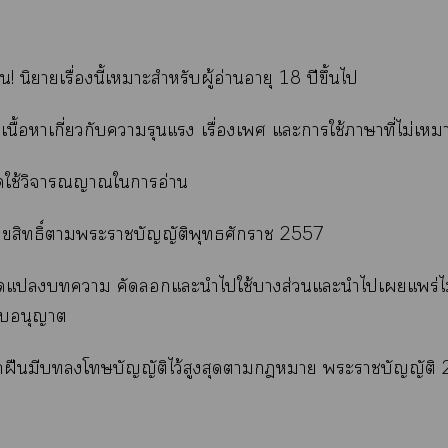
น! นิยายเรื่องนี้เาะสำหรับผู้อ่านอายุ 18 ปีขึ้นไ
เนื้อาเกี่ยวกับารุนแรง เรื่องเ แะาใช้าาที่ไม่เ
ใช้วิจารณญาณใาอ่าน
ิขสิทธิ์าะาบัญญัติพุทธศักราช 2557
ัดแา คัดแะนำไใช้าส่วนแะนำไเแพร่ไม
้รับอนุญาต
าฝืนมีโบัญญัติไว้สูงสุดาา ะาบัญญัติ