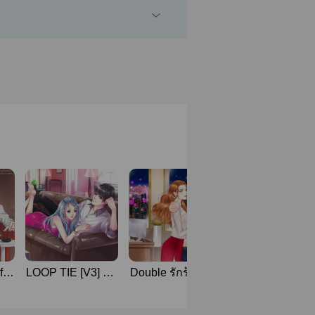
f
LOOP TIE [V3] นั่น
Double รักร้ายคูณ
[ทำมือ]
าย
ก็พี่นี่ก็ผู้
สอง [มี E-book]
HOODLUM ผู้ช
สายเปย์