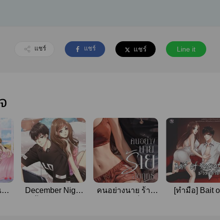
แชร์
แชร์
แชร์
Line it
ใจ
แอบ
December Night
คนอย่างนาย ร้าย
[ทำมือ] Bait o
ok]
คืนนั้นที่มีแค่ฉันกับ
สุดฤทธิ์
secret ยั่วรักร้
นาย