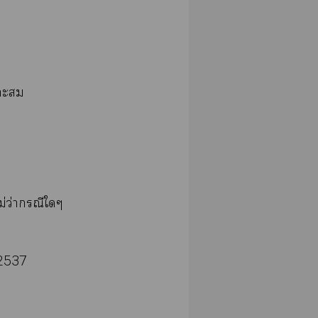
าะ
่ว่ากรณีใๆ
 2537