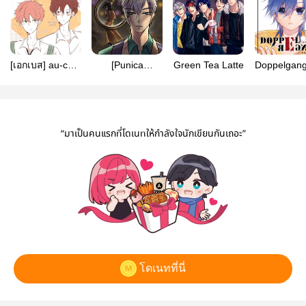
[เอกเบส] au-cafe
[Punica
Green Tea Latte
Doppelgang
บาริสต้าคนนั้น
FanComic]
น่ะ
Watson &
MissingHolmes
“มาเป็นคนแรกที่โดเนทให้กำลังใจนักเขียนกันเถอะ”
โดเนทที่นี่