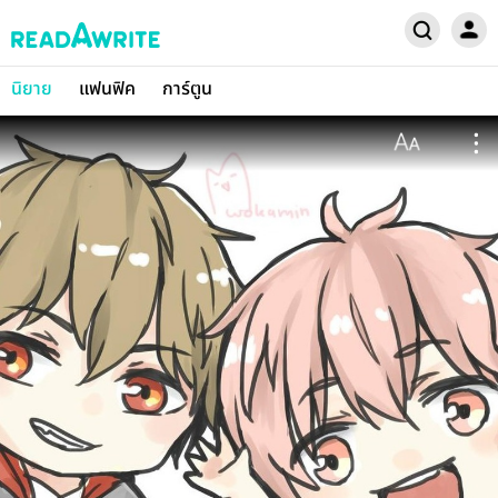
นิยาย
แฟนฟิค
การ์ตูน