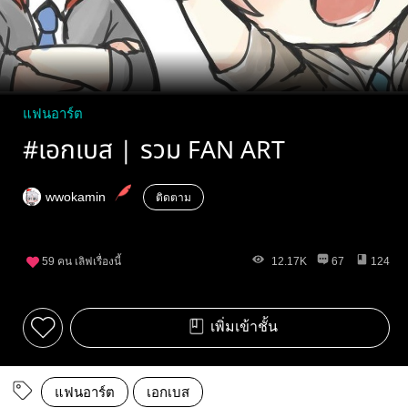
แฟนอาร์ต
#เอกเบส | รวม FAN ART
wwokamin
ติดตาม
59
คน เลิฟเรื่องนี้
12.17K
67
124
เพิ่มเข้าชั้น
แฟนอาร์ต
เอกเบส