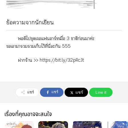
ข้อความจากนักเขียน

ดี
ไ
ขุด
เ
แ
า
ร์ทเมื่อ 3
า
ติก่อน
า
ค่ะ

เา
า
ว

วมเก็บไว้ที่นี่
ะ
กัน 555
า
ร้าน >>
https://bit.ly/32pRcJt
แชร์
แชร์
แชร์
Line it
เรื่องที่คุณอาจจะสนใจ