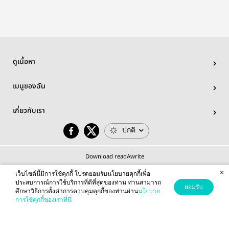
ดูเนื้อหา
เมนูของฉัน
เกี่ยวกับเรา
ปกติ
Download readAwrite
×
เว็บไซต์นี้มีการใช้คุกกี้ โปรดยอมรับนโยบายคุกกี้เพื่อ
ประสบการณ์การใช้บริการที่ดีที่สุดของท่าน ท่านสามารถ
ยอมรับ
ศึกษาวิธีการตั้งค่าการควบคุมคุกกี้ของท่านผ่าน
นโยบาย
© 2026 readAwrite.com by MEB Corporation Public Company Limited
การใช้คุกกี้ของเราที่นี่
This site is protected by reCAPTCHA and the Google
Privacy Policy
and
Terms of Service
apply.