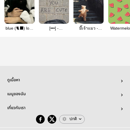
blue (🐈‍⬛) lock
[•••] -
มี๊เจ้าแมว -
Watermelo
- allisa
haitanitaka
Sakuatsu
love -
Markhyu
ดูเนื้อหา
เมนูของฉัน
เกี่ยวกับเรา
ปกติ