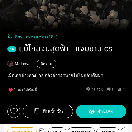
ฟิค Boy Love (แชท) (18+)
แม้ไกลจนสุดฟ้า - แจมชาน os
จบ
Matsaya_
ติดตาม
เมื่อเธอช่างห่างไกล กลัวจากลาหายไปไม่กลับคืนมา
3
คน เลิฟเรื่องนี้
16.87K
6
11
เพิ่มเข้าชั้น
อ่านเลย