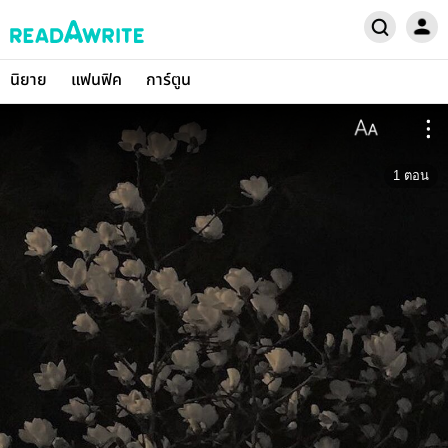
นิยาย
แฟนฟิค
การ์ตูน
1
ตอน