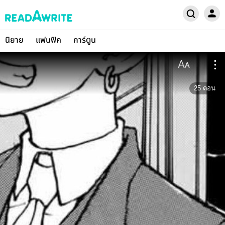
นิยาย
แฟนฟิค
การ์ตูน
25
ตอน