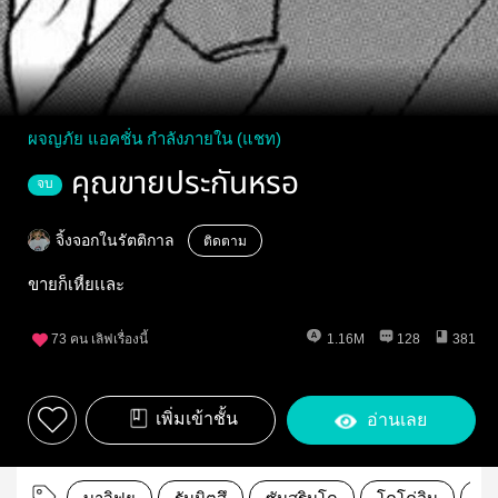
ผจญภัย แอคชั่น กำลังภายใน (แชท)
คุณขายประกันหรอ
จบ
จิ้งจอกในรัตติกาล
ติดตาม
ขายก็เหี้ยเเละ
73
คน เลิฟเรื่องนี้
1.16M
128
381
เพิ่มเข้าชั้น
อ่านเลย