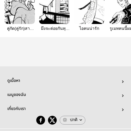
คู่กัด(คู่รัก)สาย
มึงจะต่อยกันทุก
ไอคนน่ารัก
รูเมทคนนี้
นักสืบ
วันไม่ได้นะ
ดูเนื้อหา
เมนูของฉัน
เกี่ยวกับเรา
ปกติ