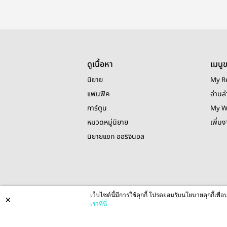
ดูเนื้อหา
เมนู
นิยาย
My R
แฟนฟิค
อ่านล่
การ์ตูน
My W
หมวดหมู่นิยาย
เพิ่ม
นิยายแชท ออริจินอล
เว็บไซต์นี้มีการใช้คุกกี้ โปรดยอมรับนโยบายคุกกี้เพ
×
เราที่นี่