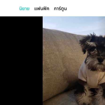
นิยาย
แฟนฟิค
การ์ตูน