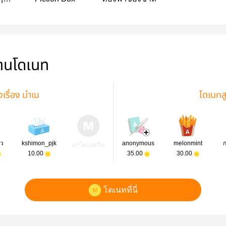
่านโดเนท
รื่อง ม๋าเน
โดเนทส
ัว
kshimon_pjk
anonymous
melonmint
มาโดเนทกัน
10.00
35.00
30.00
โดเนทที่นี่