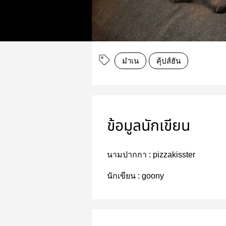
ม๋าเน
คุ้ปส์ฮัน
ข้อมูลนักเขียน
นามปากกา :
pizzakisster
นักเขียน :
goony