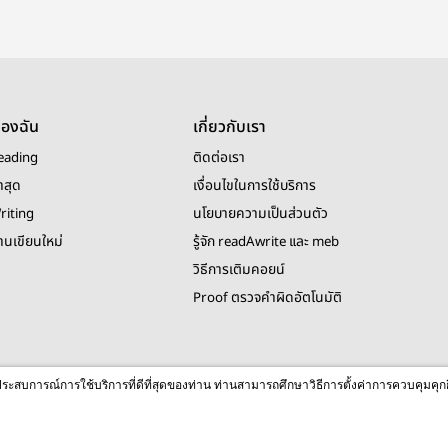
ของฉัน
เกี่ยวกับเรา
eading
ติดต่อเรา
าสุด
เงื่อนไขในการใช้บริการ
riting
นโยบายความเป็นส่วนตัว
งานเขียนใหม่
รู้จัก readAwrite และ meb
วิธีการเติมคอยน์
Proof ตรวจคำผิดอัตโนมัติ
© 2026 readAwrite.com by MEB Corporation Public Company Limited
ื่อประสบการณ์การใช้บริการที่ดีที่สุดของท่าน ท่านสามารถศึกษาวิธีการตั้งค่าการควบคุมคุก
This site is protected by reCAPTCHA and the Google
Privacy Policy
and
Terms of Service
apply.