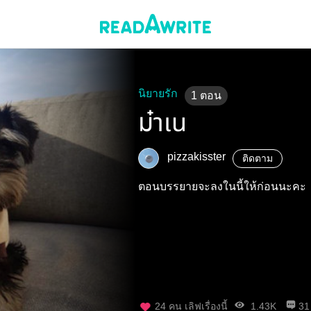
นิยายรัก
1
ตอน
ม๋าเน
pizzakisster
ติดตาม
ตอนบรรยายจะลงในนี้ให้ก่อนนะคะ
24
คน เลิฟเรื่องนี้
1.43K
31