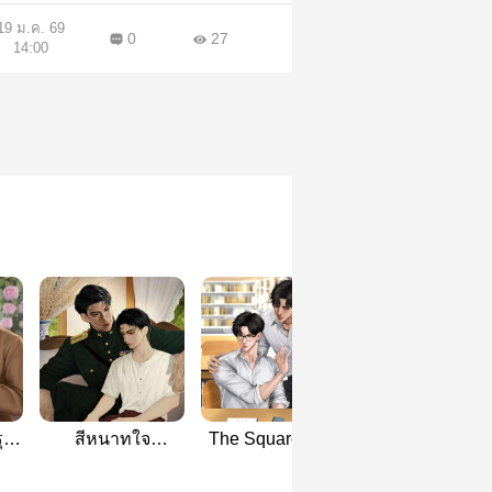
19 ม.ค. 69
0
27
14:00
ุด
สีหนาทใจ
The Square แอบ
คุณชายรองตัวร้
-
ทมิฬ(พีเรียด/Mpreg)
รักข้ามเส้น
แค่อยากมีชีวิต
ธรรมดา