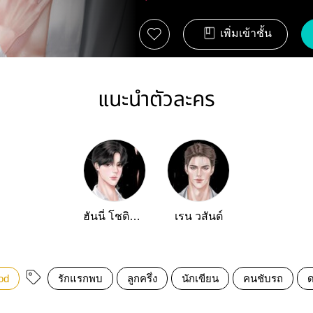
เพิ่มเข้าชั้น
แนะนำตัวละคร
ฮันนี่ โชตินนท์
เรน วสันต์
od
รักแรกพบ
ลูกครึ่ง
นักเขียน
คนชับรถ