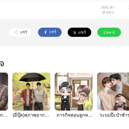
2041 คำ
(9 หน้า)
แชร์
แชร์
แชร์
Line it
ใจ
็ก
(อีบุ๊ค)สภาพอากาศ
ภารกิจหอบลูกหนี
ระบบป๊ะป๋าชำร
รด
กำลังมีความรัก
สามีตัวร้าย [เกิด
(Ω) [รูปเล่ม|E
ร์
ใหม่,mpreg]
book]