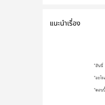
แนะนำเรื่อง
"ฮันน
"ะไ
"นี