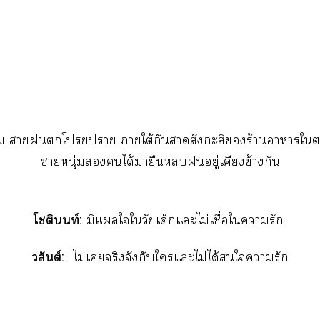
ึ้ม าโา าใต้กันาสังกะสีร้านาาใ
าหนุ่มได้มายืนอยู่เคียงข้างกัน
โชตินนท์:
มีแใใวัยเด็กแะไม่เชื่อใารัก
วสันต์:
ไม่เจริงจังกับใแะไม่ได้ใารัก