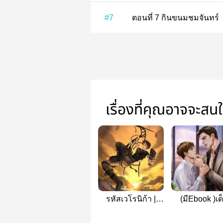
#7
ตอนที่ 7 กินขนมชมจันทร์
เรื่องที่คุณอาจจะสน
รหัสเวโรนิก้า |
(มีEbook )เด
Sentinel Verse
ฝึกงานคนโป
ของราเชนท