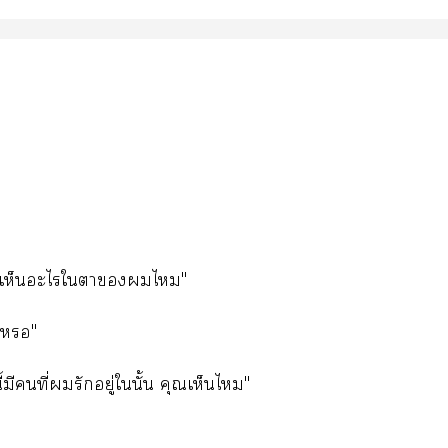
ี่ เห็นะไใาไ"
เ"
้มีคนที่รักอยู่ในั้น คุณเห็นไ"