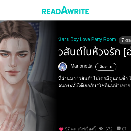
นิยาย Boy Love Party Room
7
ต
วสันต์ในห้วงรัก 
Marionetta
ติดตาม
ที่ผ่านมา "วสันต์" ไม่เคยมีคู่นอนซ้ำ
จนกระทั่งได้เจอกับ "โชตินนท์" เขาก
57
คน เลิฟเรื่องนี้
672
67