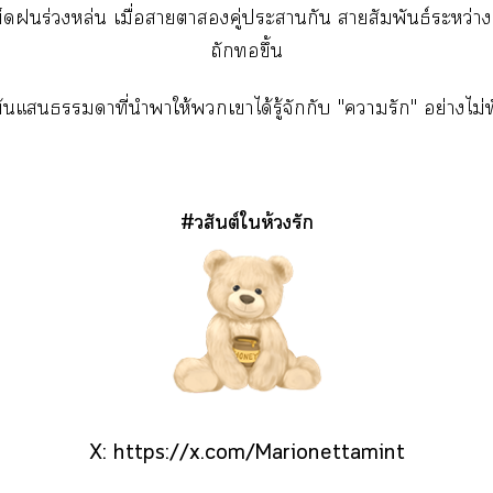
เม็ดร่วงหล่น เมื่อาาคู่ะากัน าสัมพันธ์ระหว่
ถักขึ้น
มต้นแาที่นำาให้เาได้รู้จักกับ "ารัก" อย่างไม่ทั
#วสันต์ให้วงรัก
X:
https://x.com/Marionettamint