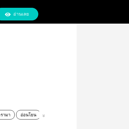
อ่านเลย
ดรามา
อ่อนโยน
รักหวานแหวว
นิยายรักหวานแหวว