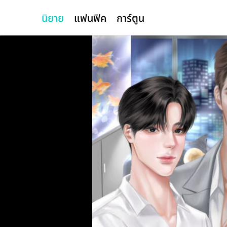
นิยาย
แฟนฟิค
การ์ตูน