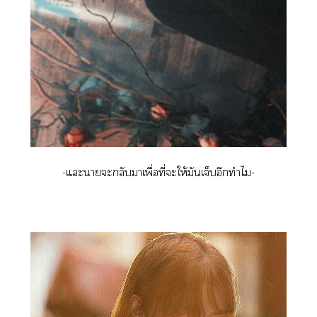
-แะาะกลับาเพื่อที่ะให้มันเจ็บอีกทำไม-