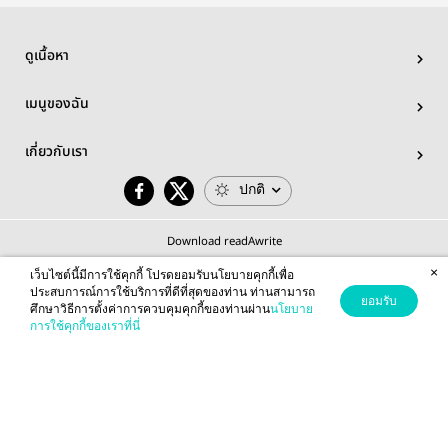
ดูเนื้อหา
เมนูของฉัน
เกี่ยวกับเรา
ปกติ
Download readAwrite
×
เว็บไซต์นี้มีการใช้คุกกี้ โปรดยอมรับนโยบายคุกกี้เพื่อ
ประสบการณ์การใช้บริการที่ดีที่สุดของท่าน ท่านสามารถ
ยอมรับ
ศึกษาวิธีการตั้งค่าการควบคุมคุกกี้ของท่านผ่าน
นโยบาย
© 2026 readAwrite.com by MEB Corporation Public Company Limited
การใช้คุกกี้ของเราที่นี่
This site is protected by reCAPTCHA and the Google
Privacy Policy
and
Terms of Service
apply.