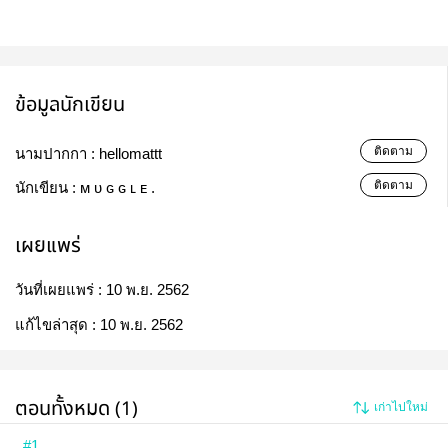
ข้อมูลนักเขียน
ติดตาม
นามปากกา :
hellomattt
ติดตาม
นักเขียน :
ᴍ ᴜ ɢ ɢ ʟ ᴇ .
เผยแพร่
วันที่เผยแพร่ :
10 พ.ย. 2562
แก้ไขล่าสุด :
10 พ.ย. 2562
ตอนทั้งหมด (1)
เก่าไปใหม่
#1