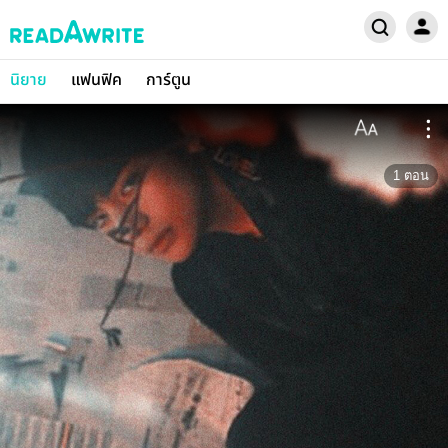
นิยาย
แฟนฟิค
การ์ตูน
1
ตอน