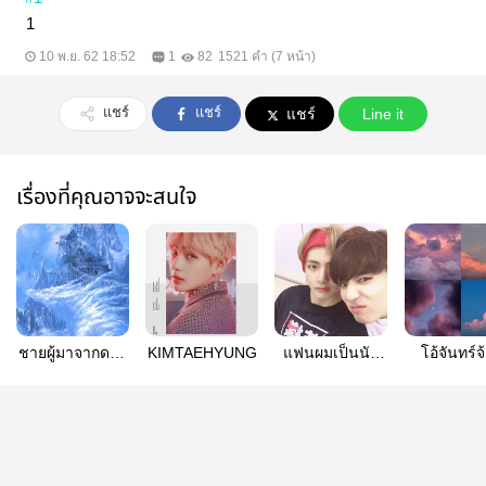
1
10 พ.ย. 62 18:52
1
82
1521 คำ (7 หน้า)
แชร์
แชร์
แชร์
Line it
เรื่องที่คุณอาจจะสนใจ
ชายผู้มาจากดาว
KIMTAEHYUNG
แฟนผมเป็นนัก
โอ้จันทร์จ
💫 | kookv
แคสเกม KOOKV
{kookv} #