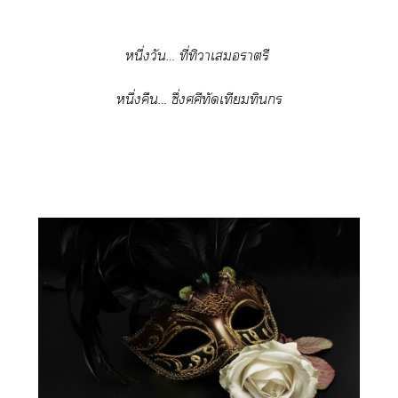
หนึ่งวัน… ที่ทิวาเราตรี
หนึ่งคืน… ซึ่งศศีทัดเทียมทินกร