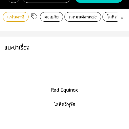
แฟนตาซี
ผจญภัย
เวทมนต์/magic
โลหิตวิษุวัต
แนะนำเรื่อง
Red Equinox
โลหิตวิษุวัต