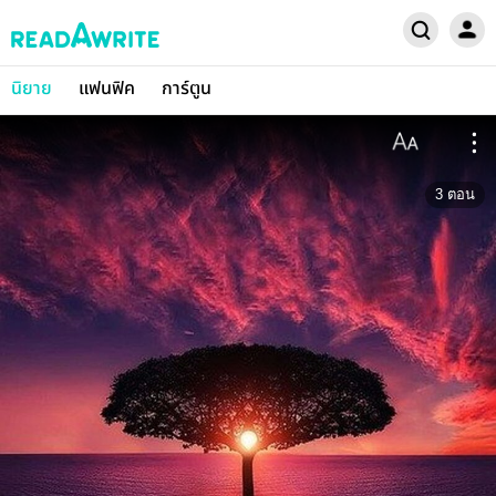
นิยาย
แฟนฟิค
การ์ตูน
3
ตอน