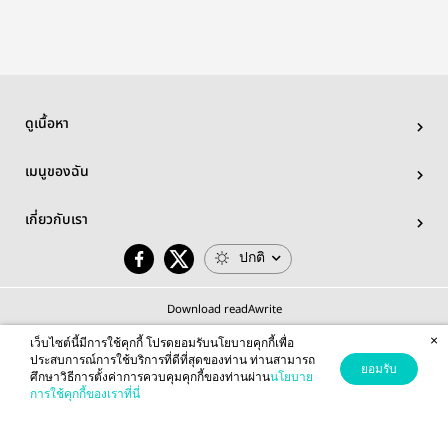
ดูเนื้อหา
เมนูของฉัน
เกี่ยวกับเรา
ปกติ
Download readAwrite
×
เว็บไซต์นี้มีการใช้คุกกี้ โปรดยอมรับนโยบายคุกกี้เพื่อ
ประสบการณ์การใช้บริการที่ดีที่สุดของท่าน ท่านสามารถ
ยอมรับ
ศึกษาวิธีการตั้งค่าการควบคุมคุกกี้ของท่านผ่าน
นโยบาย
© 2026 readAwrite.com by MEB Corporation Public Company Limited
การใช้คุกกี้ของเราที่นี่
This site is protected by reCAPTCHA and the Google
Privacy Policy
and
Terms of Service
apply.