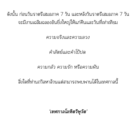
ดังนั้น ก่อนวันราตรีเา 7 วัน แะหลังวันราตรีเา 7 วัน
ะมีาเฉลิมอันยิ่งใหญ่ให้แก่คืนแะวันที่เท่าเทียม
าจริงแะา
คำสัตย์แะคำโป้ปด
ากลัว ารัก หรือาฝัน
สิ่งใที่ท่านถวิลาล้วนแต่าาาได้ใเานี้
‘
เาโลหิตวิษุวัต’