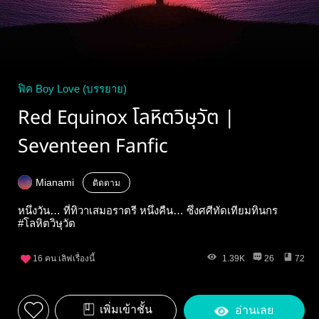
ฟิค Boy Love (บรรยาย)
Red Equinox โลหิตวิษุวัต |
Seventeen Fanfic
Mianami
ติดตาม
หนึ่งวัน… ที่ทิวาเสมอราตรี หนึ่งคืน… ซึ่งศศีทัดเทียมทินกร
#โลหิตวิษุวัต
16
คน เลิฟเรื่องนี้
1.39K
26
72
เพิ่มเข้าชั้น
อ่านเลย