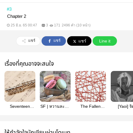
#3
Chapter 2
25 มิ.ย. 65 00:47
3
171
2496 คำ (10 หน้า)
แชร์
แชร์
แชร์
Line it
เรื่องที่คุณอาจจะสนใจ
Seventeen
SF | หวานละมุน
The Fallen
[Yaoi] จิ
Fanfic | Do – Re
เดอะซีรี่ย์ |
Fate: ด้ายแดง |
วิญญาณแห่ง
- Mi: A song for
Seventeen
SEVENTEEN
หัน (Coups
you
fanfic
FanFic
ให้กำลังใจนักเขียนผ่านโดเนท