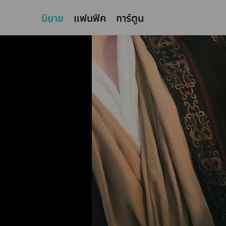
นิยาย
แฟนฟิค
การ์ตูน