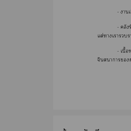
- า
- คลัง
แต่าเา
- เนื
จินตนาการผู้