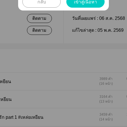
เผยแพร่
กลับ
เข้าสู่เนื้อหา
ติดตาม
วันที่เผยแพร่ :
06 ส.ค. 2568
ติดตาม
แก้ไขล่าสุด :
05 พ.ค. 2569
3989 คำ
เหยียน
(16 หน้า)
3164 คำ
เหยียน
(13 หน้า)
3459 คำ
ัก part 1 #เหล่ยเหยียน
(14 หน้า)