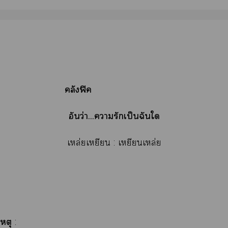
ลังฟิค
อันว่า...ารักเป็นฉันใ
เหล่ยเหยียน : เหยียนเหล่ย
หตุ
: