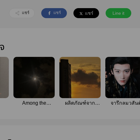
แชร์
แชร์
แชร์
Line it
ใจ
Among the
ผลิตภัณฑ์​จาก
จารึกลมวสันต
Dreams
โรงงานกาว​ -​ รวม
แฟน​ฟิค​