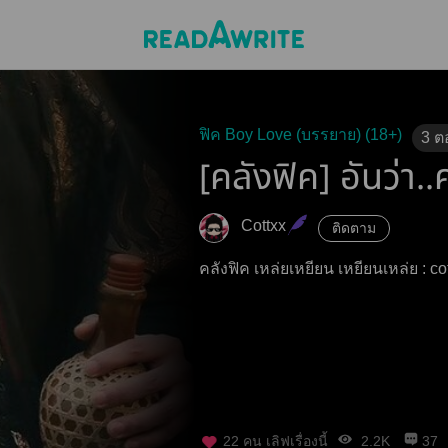
ฟิค Boy Love (บรรยาย) (18+)
3
ต
[คลังฟิค] อันว่า.
Cottxx
ติดตาม
คลังฟิค เหล่ยเหยียน เหยียนเหล่ย : co
22
คน เลิฟเรื่องนี้
2.2K
37