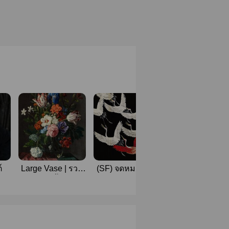
์
Large Vase | รวม
(SF) จดหมายเหตุ
ปริศนาบรรพต
ฟิคสั้น
หอเหอฮวน